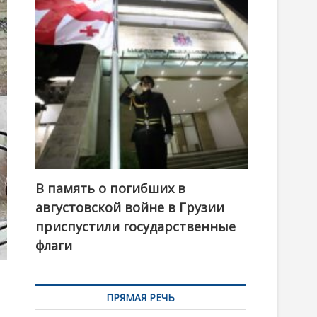
t
o
n
В память о погибших в
августовской войне в Грузии
приспустили государственные
флаги
ПРЯМАЯ РЕЧЬ