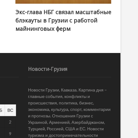
Экс-глава НБГ связал масштабные
блэкауты в Грузии с работой
майнинговых ферм
Новости-Грузия
Новости Грузии, Кавказа. Картина дня –
главные события, конфликты и
происшествия, политика, бизнес,
экономика, культура, спорт, комментарии
Б
ВС
и прогнозы. Отношения Грузии с
1
2
Украиной, Арменией, Азербайджаном,
Турцией, Россией, США и ЕС. Новости
8
9
туризма и достопримечательности