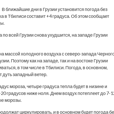
.
В ближайшие дни в Грузии установится погода без
а в Тбилиси составит +4 градуса. Об этом сообщает
ы.
 по всей Грузии снова ухудшится, на западе Грузии
.
на массой холодного воздуха с северо-запада Черног
зии. Поэтому как на западе, так и на востоке Грузии
ваться, в том числе в Тбилиси. Погода, в основном,
т дуть западный ветер.
дус мороза, четыре градуса тепла будет в низине и
-20 градусов ниже ноля. Днем воздух потеплеет до 7-1
ые морозы.
должат циркулировать, и в основном будет погода бе