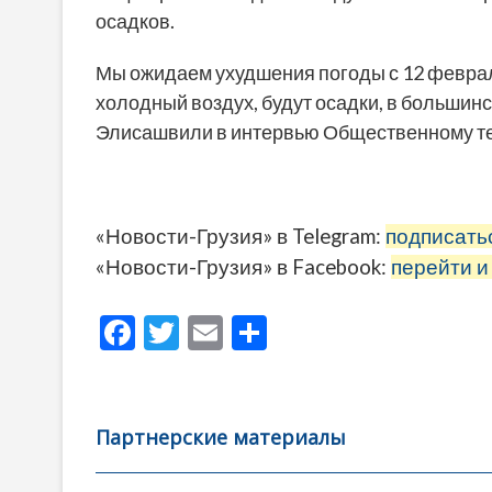
осадков.
Мы ожидаем ухудшения погоды с 12 феврал
холодный воздух, будут осадки, в большинс
Элисашвили в интервью Общественному т
«Новости-Грузия» в Telegram:
подписать
«Новости-Грузия» в Facebook:
перейти и
F
T
E
О
ac
w
m
тп
e
itt
ai
р
b
er
l
а
Партнерские материалы
o
в