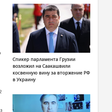
о
Спикер парламента Грузии
возложил на Саакашвили
косвенную вину за вторжение РФ
в Украину
2
з