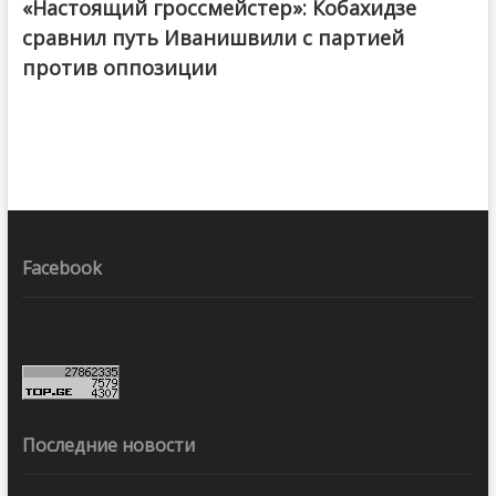
«Настоящий гроссмейстер»: Кобахидзе
@ქართული ოცნება / Georgian Dream
сравнил путь Иванишвили с партией
против оппозиции
Facebook
Последние новости