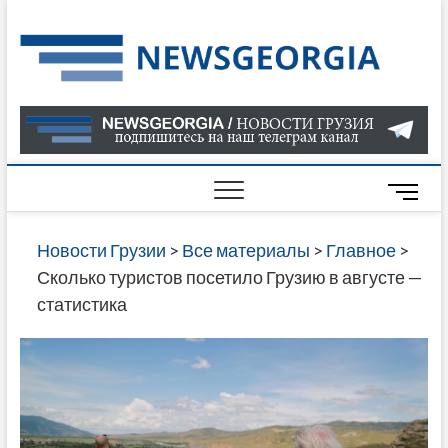
Skip
to
Нов
САМАЯ
content
АКТУАЛ
Гру
ИНФОР
О СОБ
В ГРУЗ
НОВОС
M
ГРУЗИИ
e
ОНЛАЙН
n
Новости Грузии
>
Все материалы
>
Главное
>
САЙТЕ 
u
Сколько туристов посетило Грузию в августе —
НАЙДЕ
B
статистика
НОВОС
u
ПОЛИТ
t
ЭКОНО
t
КУЛЬТУ
o
СПОРТА
n
МНОГО