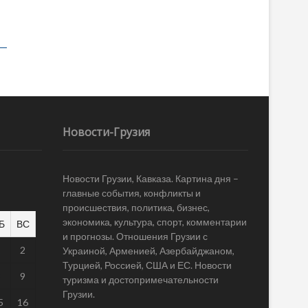
Новости-Грузия
Новости Грузии, Кавказа. Картина дня –
главные события, конфликты и
происшествия, политика, бизнес,
экономика, культура, спорт, комментарии
Б
ВС
и прогнозы. Отношения Грузии с
1
2
Украиной, Арменией, Азербайджаном,
Турцией, Россией, США и ЕС. Новости
8
9
туризма и достопримечательности
Грузии.
5
16