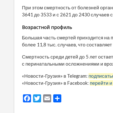
При этом смертность от болезней орга
3641 до 3533 и с 2621 до 2430 случаев 
Возрастной профиль
Большая часть смертей приходится на 
более 11,8 тыс. случаев, что составляет
Смертность среди детей до 5 лет остае
с перинатальными осложнениями и вро
«Новости-Грузия» в Telegram:
подписать
«Новости-Грузия» в Facebook:
перейти и
F
T
E
О
ac
w
m
тп