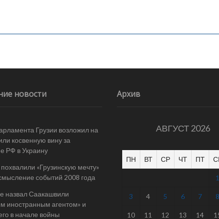
ние новости
Архив
АВГУСТ 2026
арламента Грузии возложил на
ли косвенную вину за
е РФ в Украину
ПН
ВТ
СР
ЧТ
ПТ
С
 похвалили «Грузинскую мечту»
смысление событий 2008 года
е назвал Саакашвили
3
4
5
6
7
м иностранным агентом» и
его в начале войны
10
11
12
13
14
1