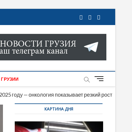
ГРУЗИИ. НОВОСТИ ГРУЗИИ ОНЛАЙН. НА
МИКИ, КУЛЬТУРЫ, СПОРТА И МНОГОЕ
M
 ГРУЗИИ
e
n
 2025 году — онкология показывает резкий рост
u
КАРТИНА ДНЯ
B
u
t