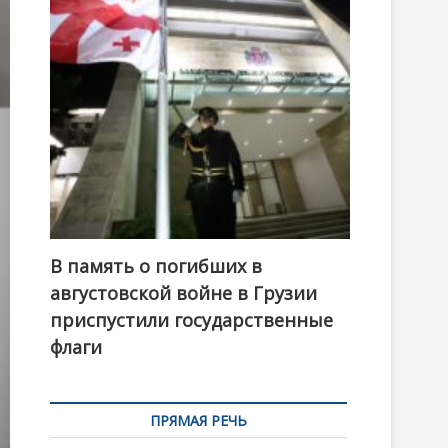
t
o
n
В память о погибших в
августовской войне в Грузии
приспустили государственные
флаги
ПРЯМАЯ РЕЧЬ