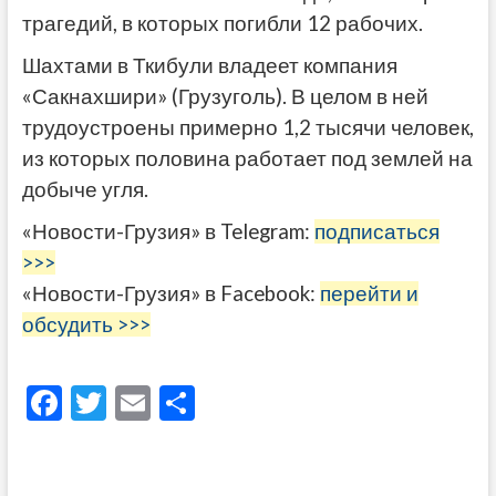
трагедий, в которых погибли 12 рабочих.
Шахтами в Ткибули владеет компания
«Сакнахшири» (Грузуголь). В целом в ней
трудоустроены примерно 1,2 тысячи человек,
из которых половина работает под землей на
добыче угля.
«Новости-Грузия» в Telegram:
подписаться
>>>
«Новости-Грузия» в Facebook:
перейти и
обсудить >>>
F
T
E
О
ac
w
m
тп
e
itt
ai
р