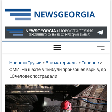
Skip
to
Нов
САМАЯ
content
АКТУАЛ
Гру
ИНФОР
О СОБ
В ГРУЗ
НОВОС
M
ГРУЗИИ
e
ОНЛАЙН
n
Новости Грузии
>
Все материалы
>
Главное
>
САЙТЕ 
u
СМИ: На шахте в Ткибули произошел взрыв, до
НАЙДЕ
B
10 человек пострадали
НОВОС
u
ПОЛИТ
t
ЭКОНО
t
КУЛЬТУ
o
СПОРТА
n
МНОГО