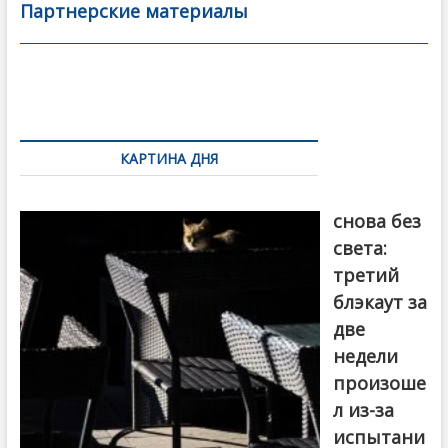
b
er
l
а
Партнерские материалы
o
в
o
и
k
ть
Навигация
по
КАРТИНА ДНЯ
записям
Грузия
снова без
света:
третий
блэкаут за
две
недели
произоше
л из-за
испытани