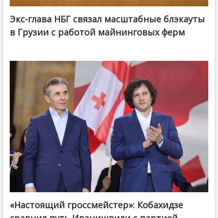
Экс-глава НБГ связал масштабные блэкауты
в Грузии с работой майнинговых ферм
«Настоящий гроссмейстер»: Кобахидзе
@ქართული ოცნება / Georgian Dream