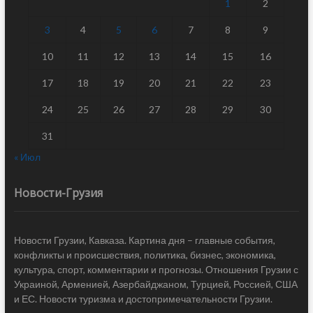
1
2
3
4
5
6
7
8
9
10
11
12
13
14
15
16
17
18
19
20
21
22
23
24
25
26
27
28
29
30
31
« Июл
Новости-Грузия
Новости Грузии, Кавказа. Картина дня – главные события,
конфликты и происшествия, политика, бизнес, экономика,
культура, спорт, комментарии и прогнозы. Отношения Грузии с
Украиной, Арменией, Азербайджаном, Турцией, Россией, США
и ЕС. Новости туризма и достопримечательности Грузии.