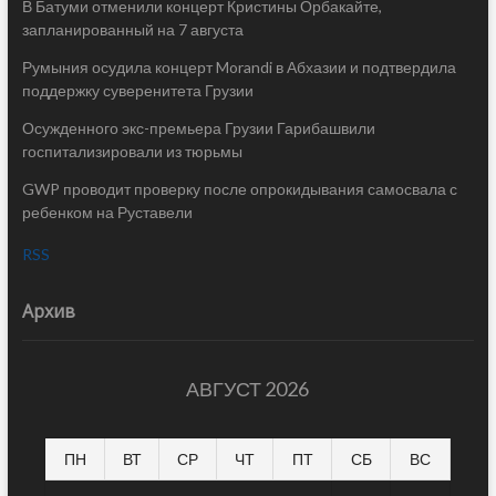
В Батуми отменили концерт Кристины Орбакайте,
запланированный на 7 августа
Румыния осудила концерт Morandi в Абхазии и подтвердила
поддержку суверенитета Грузии
Осужденного экс-премьера Грузии Гарибашвили
госпитализировали из тюрьмы
GWP проводит проверку после опрокидывания самосвала с
ребенком на Руставели
RSS
Архив
АВГУСТ 2026
ПН
ВТ
СР
ЧТ
ПТ
СБ
ВС