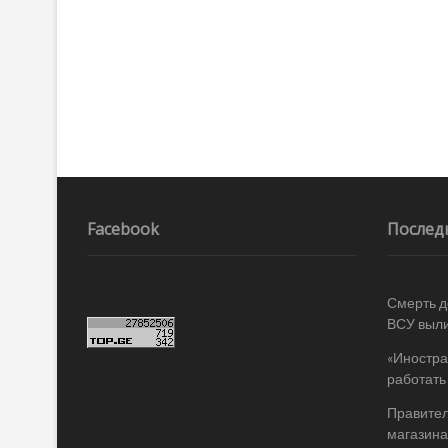
Facebook
Послед
Смерть д
ВСУ выли
«Иностра
работать
Правител
магазина