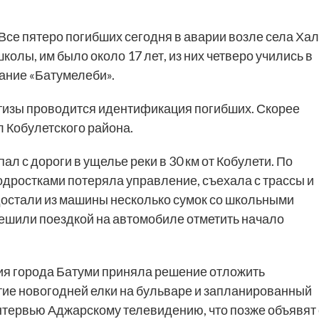
Все пятеро погибших сегодня в аварии возле села Ха
олы, им было около 17 лет, из них четверо учились в
дание «Батумелеби».
ртизы проводится идентификация погибших. Скорее
л Кобулетского района.
ал с дороги в ущелье реки в 30 км от Кобулети. По
одростками потеряла управление, съехала с трассы и
достали из машины несколько сумок со школьными
решили поездкой на автомобиле отметить начало
рия города Батуми приняла решение отложить
тие новогодней елки на бульваре и запланированный
нтервью Аджарскому телевидению, что позже объявят