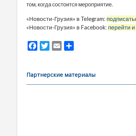
том, когда состоится мероприятие.
«Новости-Грузия» в Telegram:
подписать
«Новости-Грузия» в Facebook:
перейти и
F
T
E
О
ac
w
m
тп
e
itt
ai
р
b
er
l
а
Партнерские материалы
o
в
o
и
k
ть
Навигация
по
записям