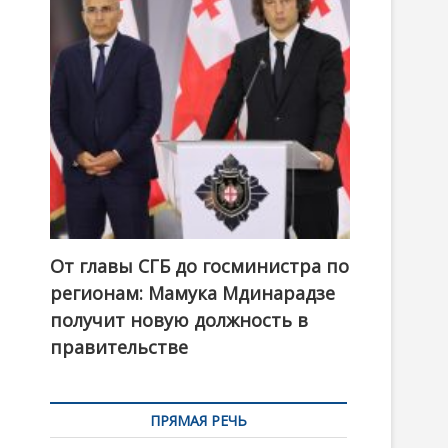
t
o
n
От главы СГБ до госминистра по
регионам: Мамука Мдинарадзе
получит новую должность в
правительстве
ПРЯМАЯ РЕЧЬ