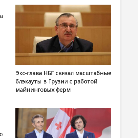
ла
Экс-глава НБГ связал масштабные
блэкауты в Грузии с работой
майнинговых ферм
 о