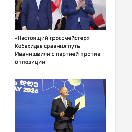
«Настоящий гроссмейстер»:
@ქართული ოცნება / Georgian Dream
Кобахидзе сравнил путь
Иванишвили с партией против
оппозиции