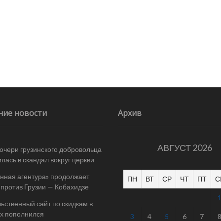
ние новости
Архив
АВГУСТ 2026
очери грузинского добровольца
лась в скандал вокруг церкви
нная агентура» продолжает
ПН
ВТ
СР
ЧТ
ПТ
С
 против Грузии — Кобахидзе
ьственный сайт по скидкам в
х пополнился
3
4
5
6
7