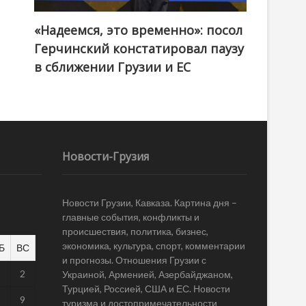
«Надеемся, это временно»: посол
Герчинский констатировал паузу
в сближении Грузии и ЕС
Новости-Грузия
Новости Грузии, Кавказа. Картина дня –
главные события, конфликты и
происшествия, политика, бизнес,
экономика, культура, спорт, комментарии
Б
ВС
и прогнозы. Отношения Грузии с
1
2
Украиной, Арменией, Азербайджаном,
Турцией, Россией, США и ЕС. Новости
8
9
туризма и достопримечательности