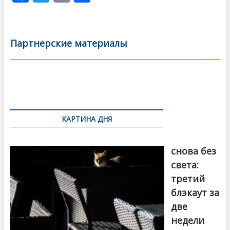
ac
w
m
тп
e
itt
ai
р
b
er
l
а
Партнерские материалы
o
в
o
и
k
ть
Навигация
по
КАРТИНА ДНЯ
записям
Грузия
снова без
света:
третий
блэкаут за
две
недели