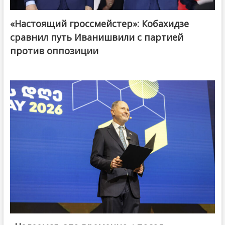
«Настоящий гроссмейстер»: Кобахидзе
@ქართული ოცნება / Georgian Dream
сравнил путь Иванишвили с партией
против оппозиции