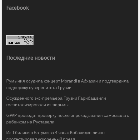
Facebook
Последние новости
Румыния осудила концерт Morandi в Абхазии и подтвердила
поддержку суверенитета Грузии
Осужденного экс-премьера Грузии Гарибашвили
госпитализировали из тюрьмы
GWP проводит проверку после опрокидывания самосвала с
ребенком на Руставели
Из Тбилиси в Батуми за 4 часа: Кобахидзе лично
протестировал ускоренный поезд