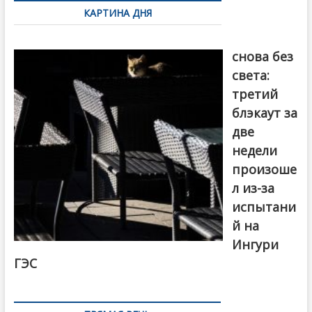
по
КАРТИНА ДНЯ
записям
Грузия
снова без
света:
третий
блэкаут за
две
недели
произоше
л из-за
испытани
й на
Ингури
ГЭС