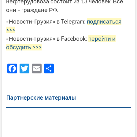
нефтерудовоза состоит из 13 человек. Все
они – граждане РФ.
«Новости-Грузия» в Telegram:
подписаться
>>>
«Новости-Грузия» в Facebook:
перейти и
обсудить >>>
F
T
E
О
ac
w
m
тп
e
itt
ai
р
b
er
l
а
Партнерские материалы
o
в
o
и
k
ть
Навигация