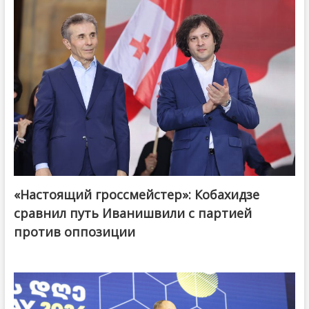
«Настоящий гроссмейстер»: Кобахидзе
@ქართული ოცნება / Georgian Dream
сравнил путь Иванишвили с партией
против оппозиции