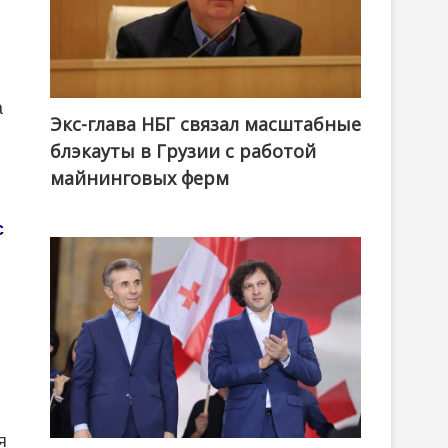
а
Экс-глава НБГ связал масштабные
блэкауты в Грузии с работой
майнинговых ферм
с
я