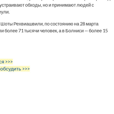
устраивают обходы, но и принимают людей с
еули.
Шоты Рехвиашвили, по состоянию на 28 марта
 более 71 тысячи человек, а в Болниси — более 15
ся >>>
 обсудить >>>