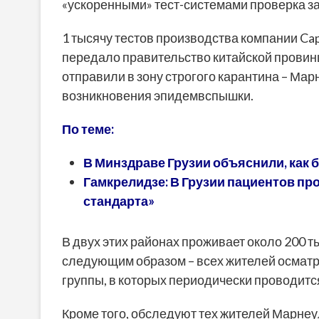
«ускоренными» тест-системами проверка за
1 тысячу тестов производства компании Cap
передало правительство китайской провин
отправили в зону строгого карантина – Мар
возникновения эпидемвспышки.
По теме:
В Минздраве Грузии объяснили, как 
Гамкрелидзе: В Грузии пациентов пр
стандарта»
В двух этих районах проживает около 200 т
следующим образом – всех жителей осматр
группы, в которых периодически проводитс
Кроме того, обследуют тех жителей Марнеу