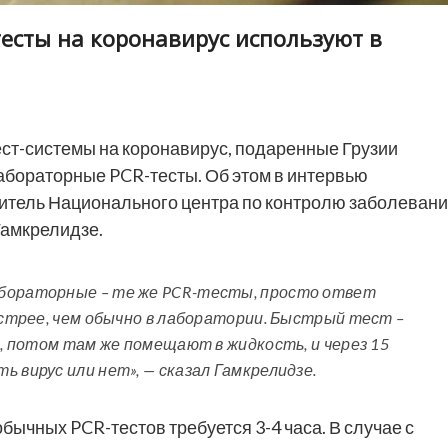
есты на коронавирус используют в
ест-системы на коронавирус, подаренные Грузии
абораторные PCR-тесты. Об этом в интервью
итель Национального центра по контролю заболеван
Гамкрелидзе.
абораторные – те же PCR-тесты, просто ответ
быстрее, чем обычно в лаборатории. Быстрый тест –
и, потом там же помещают в жидкость, и через 15
 вирус или нет», — сказал Гамкрелидзе.
обычных PCR-тестов требуется 3-4 часа. В случае с