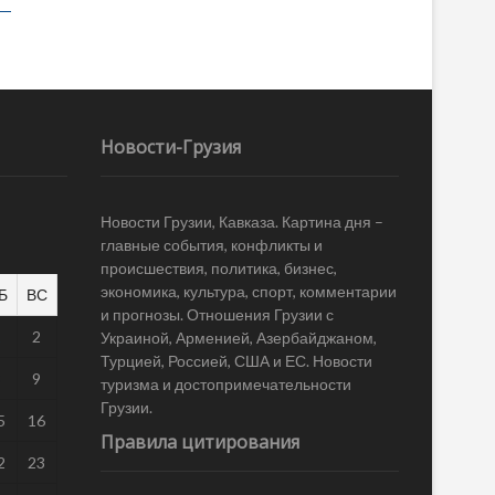
Новости-Грузия
Новости Грузии, Кавказа. Картина дня –
главные события, конфликты и
происшествия, политика, бизнес,
экономика, культура, спорт, комментарии
Б
ВС
и прогнозы. Отношения Грузии с
1
2
Украиной, Арменией, Азербайджаном,
Турцией, Россией, США и ЕС. Новости
8
9
туризма и достопримечательности
Грузии.
5
16
Правила цитирования
2
23