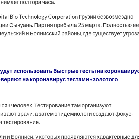
нимает полтора часа.
ital Bio Technology Corporation Грузии безвозмездно
ции Сычуань. Партия прибыла 25 марта. Полностью ее
неульский и Болнисский районы, где существует угроз
будут использовать быстрые тесты на коронавиру
оверяют на коронавирус тестами «золотого
ысяч человек. Тестирование там организуют
ивают врачи, а затем эпидемиологи создают фокус-
я тестирование.
ли и Болниси, у которых проявляются характерные дл