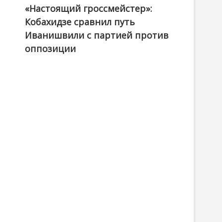
«Настоящий гроссмейстер»:
@ქართული ოცნება / Georgian Dream
Кобахидзе сравнил путь
Иванишвили с партией против
оппозиции