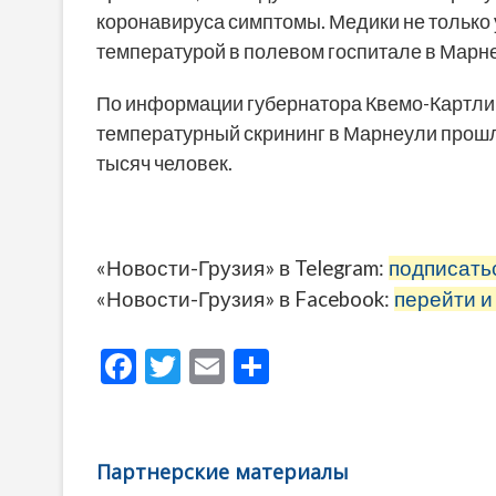
коронавируса симптомы. Медики не только 
температурой в полевом госпитале в Марн
По информации губернатора Квемо-Картли 
температурный скрининг в Марнеули прошли
тысяч человек.
«Новости-Грузия» в Telegram:
подписать
«Новости-Грузия» в Facebook:
перейти и
F
T
E
О
ac
w
m
тп
e
itt
ai
р
b
er
l
а
Партнерские материалы