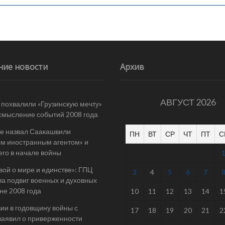
ние новости
Архив
АВГУСТ 2026
 похвалили «Грузинскую мечту»
смысление событий 2008 года
е назвал Саакашвили
ПН
ВТ
СР
ЧТ
ПТ
С
м иностранным агентом» и
его в начале войны
вой о мире и единстве»: ГПЦ
3
4
5
6
7
а подвиг военных и духовных
йне 2008 года
10
11
12
13
14
1
ии в годовщину войны с
17
18
19
20
21
2
заявил о приверженности