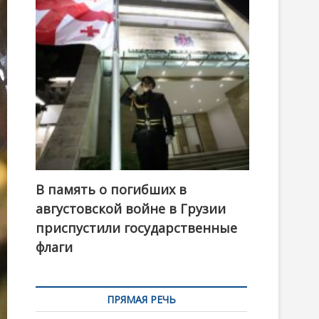
t
o
n
В память о погибших в
августовской войне в Грузии
приспустили государственные
флаги
ПРЯМАЯ РЕЧЬ