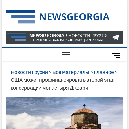
Skip
to
Нов
САМАЯ
content
АКТУАЛ
Гру
ИНФОР
О СОБ
В ГРУЗ
НОВОС
M
ГРУЗИИ
e
ОНЛАЙН
n
Новости Грузии
>
Все материалы
>
Главное
>
САЙТЕ 
u
США может профинансировать второй этап
НАЙДЕ
B
консервации монастыря Джвари
НОВОС
u
ПОЛИТ
t
ЭКОНО
t
КУЛЬТУ
o
СПОРТА
n
МНОГО