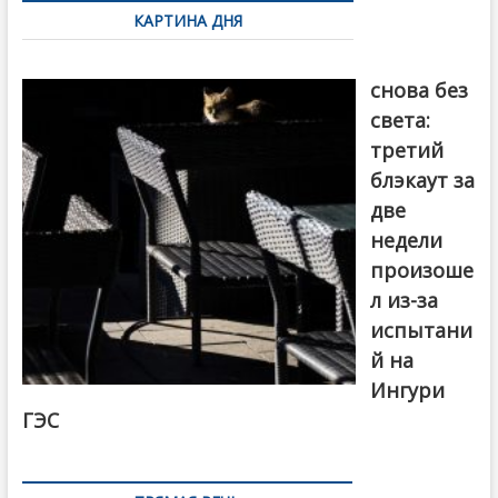
по
КАРТИНА ДНЯ
записям
Грузия
снова без
света:
третий
блэкаут за
две
недели
произоше
л из-за
испытани
й на
Ингури
ГЭС