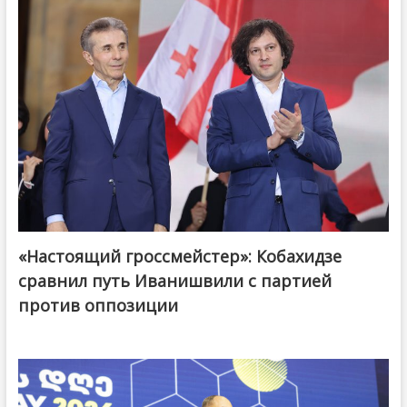
«Настоящий гроссмейстер»: Кобахидзе
@ქართული ოცნება / Georgian Dream
сравнил путь Иванишвили с партией
против оппозиции