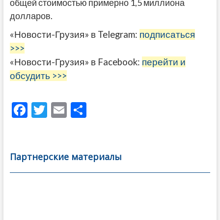
общей стоимостью примерно 1,5 миллиона
долларов.
«Новости-Грузия» в Telegram:
подписаться
>>>
«Новости-Грузия» в Facebook:
перейти и
обсудить >>>
F
T
E
О
ac
w
m
тп
e
itt
ai
р
b
er
l
а
Партнерские материалы
o
в
o
и
k
ть
Навигация