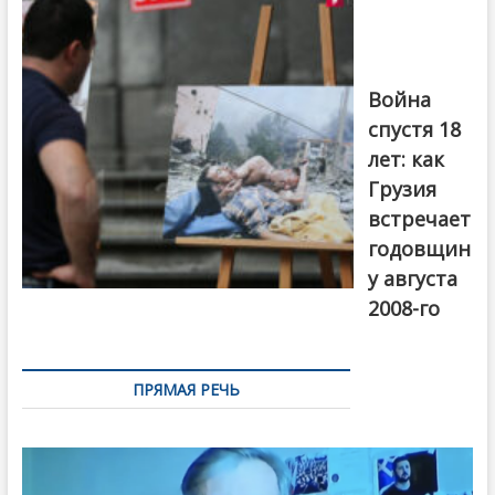
августовской
войны 2008
года в Тбилиси,
август 2018
года. Фото:
Война
Первый канал
спустя 18
лет: как
Грузия
встречает
годовщин
у августа
2008-го
ПРЯМАЯ РЕЧЬ