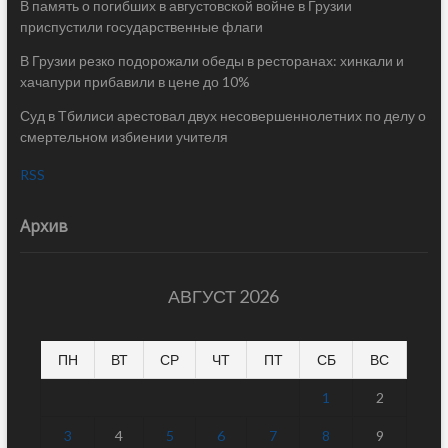
В память о погибших в августовской войне в Грузии
приспустили государственные флаги
В Грузии резко подорожали обеды в ресторанах: хинкали и
хачапури прибавили в цене до 10%
Суд в Тбилиси арестовал двух несовершеннолетних по делу о
смертельном избиении учителя
RSS
Архив
АВГУСТ 2026
ПН
ВТ
СР
ЧТ
ПТ
СБ
ВС
1
2
3
4
5
6
7
8
9