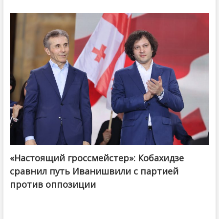
«Настоящий гроссмейстер»: Кобахидзе
@ქართული ოცნება / Georgian Dream
сравнил путь Иванишвили с партией
против оппозиции