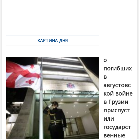
o
в
o
и
k
ть
Навигация
по
КАРТИНА ДНЯ
записям
В память
о
погибших
в
августовс
кой войне
в Грузии
приспуст
или
государст
венные