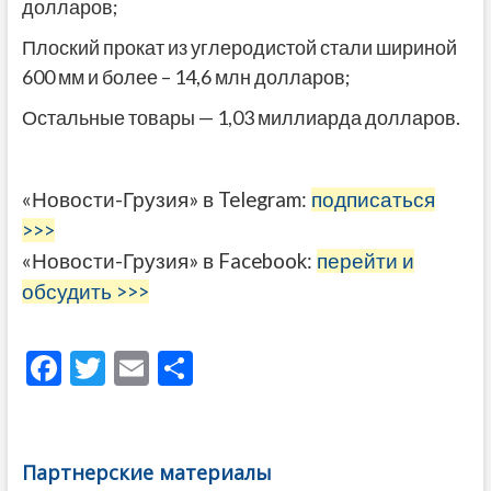
долларов;
Плоский прокат из углеродистой стали шириной
600 мм и более – 14,6 млн долларов;
Остальные товары — 1,03 миллиарда долларов.
«Новости-Грузия» в Telegram:
подписаться
>>>
«Новости-Грузия» в Facebook:
перейти и
обсудить >>>
F
T
E
О
ac
w
m
тп
e
itt
ai
р
b
er
l
а
Партнерские материалы