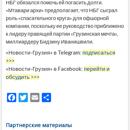
НБГ обязался помочь ей погасить долги.
«Мтавари архи» предполагает, что НБГ сыграл
роль «спасательного круга» для офшорной
компании, поскольку ее руководство приближено
к лидеру правящей партии «Грузинская мечта»,
миллиардеру Бидзину Иванишвили.
«Новости-Грузия» в Telegram:
подписаться
>>>
«Новости-Грузия» в Facebook:
перейти и
обсудить >>>
F
T
E
О
ac
w
m
тп
e
itt
ai
р
b
er
l
а
Партнерские материалы