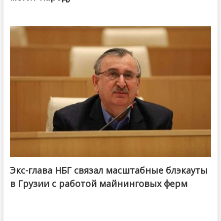
Экс-глава НБГ связал масштабные блэкауты
в Грузии с работой майнинговых ферм