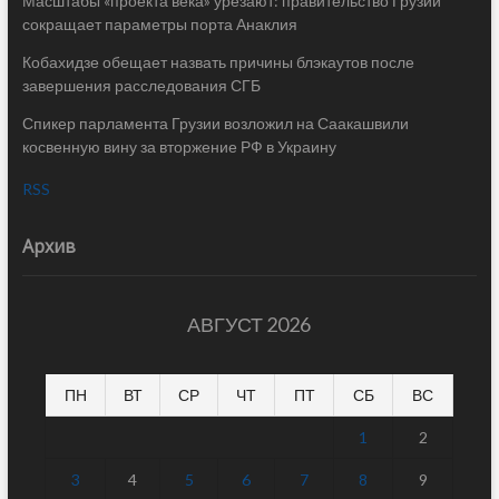
Масштабы «проекта века» урезают: правительство Грузии
сокращает параметры порта Анаклия
Кобахидзе обещает назвать причины блэкаутов после
завершения расследования СГБ
Спикер парламента Грузии возложил на Саакашвили
косвенную вину за вторжение РФ в Украину
RSS
Архив
АВГУСТ 2026
ПН
ВТ
СР
ЧТ
ПТ
СБ
ВС
1
2
3
4
5
6
7
8
9