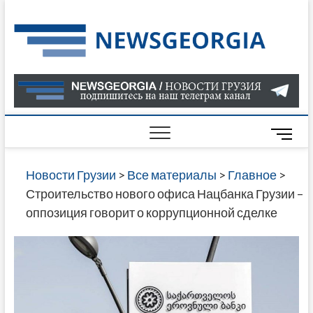
Skip
to
Нов
САМАЯ
content
АКТУАЛ
Гру
ИНФОР
О СОБ
В ГРУЗ
НОВОС
M
ГРУЗИИ
e
ОНЛАЙН
n
Новости Грузии
>
Все материалы
>
Главное
>
САЙТЕ 
u
Строительство нового офиса Нацбанка Грузии –
НАЙДЕ
B
оппозиция говорит о коррупционной сделке
НОВОС
u
ПОЛИТ
t
ЭКОНО
t
КУЛЬТУ
o
СПОРТА
n
МНОГО