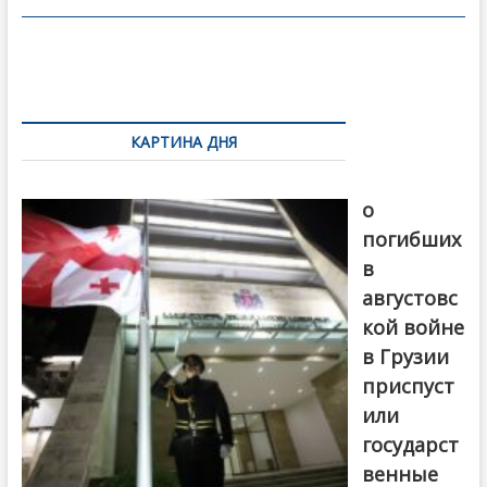
o
в
o
и
k
ть
Навигация
по
КАРТИНА ДНЯ
записям
В память
о
погибших
в
августовс
кой войне
в Грузии
приспуст
или
государст
венные