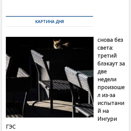
k
ть
Навигация
по
КАРТИНА ДНЯ
записям
Грузия
снова без
света:
третий
блэкаут за
две
недели
произоше
л из-за
испытани
й на
Ингури
ГЭС