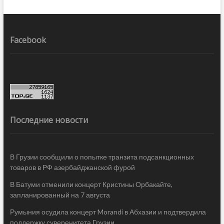
Facebook
Последние новости
В Грузии сообщили о попытке транзита подсанкционных
товаров в РФ азербайджанской фурой
В Батуми отменили концерт Кристины Орбакайте,
запланированный на 7 августа
Румыния осудила концерт Morandi в Абхазии и подтвердила
поддержку суверенитета Грузии