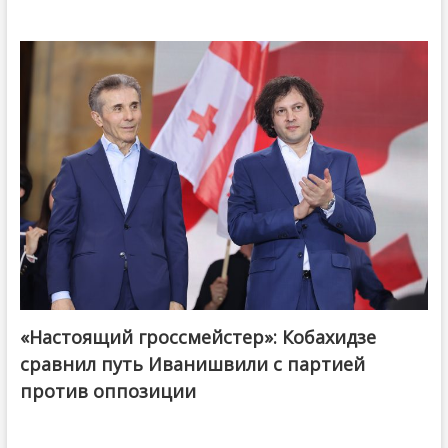
«Настоящий гроссмейстер»: Кобахидзе
@ქართული ოცნება / Georgian Dream
сравнил путь Иванишвили с партией
против оппозиции