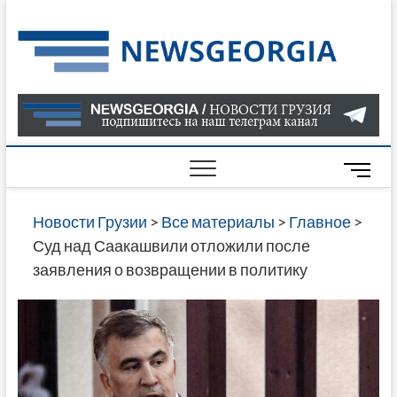
Skip
to
Нов
САМАЯ
content
АКТУАЛ
Гру
ИНФОР
О СОБ
В ГРУЗ
НОВОС
M
ГРУЗИИ
e
ОНЛАЙН
n
Новости Грузии
>
Все материалы
>
Главное
>
САЙТЕ 
u
Суд над Саакашвили отложили после
НАЙДЕ
B
заявления о возвращении в политику
НОВОС
u
ПОЛИТ
t
ЭКОНО
t
КУЛЬТУ
o
СПОРТА
n
МНОГО