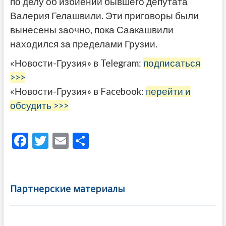
по делу об избиении бывшего депутата
Валерия Гелашвили. Эти приговоры были
вынесены заочно, пока Саакашвили
находился за пределами Грузии.
«Новости-Грузия» в Telegram:
подписаться
>>>
«Новости-Грузия» в Facebook:
перейти и
обсудить >>>
F
T
E
О
ac
w
m
тп
e
itt
ai
р
b
er
l
а
Партнерские материалы
o
в
o
и