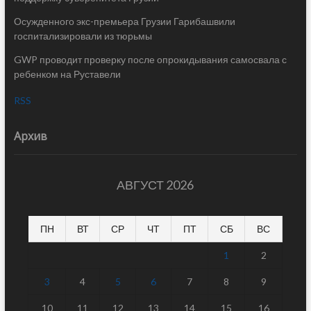
Осужденного экс-премьера Грузии Гарибашвили
госпитализировали из тюрьмы
GWP проводит проверку после опрокидывания самосвала с
ребенком на Руставели
RSS
Архив
АВГУСТ 2026
ПН
ВТ
СР
ЧТ
ПТ
СБ
ВС
1
2
3
4
5
6
7
8
9
10
11
12
13
14
15
16