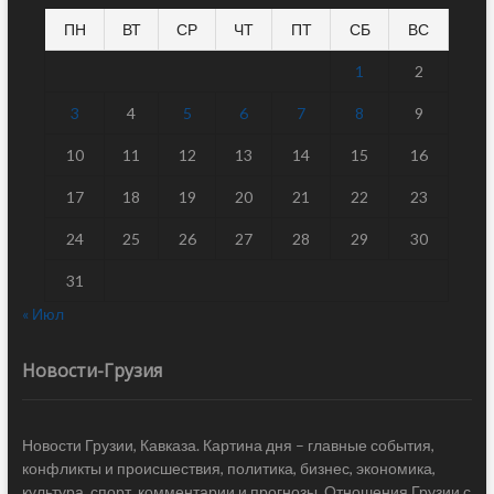
ПН
ВТ
СР
ЧТ
ПТ
СБ
ВС
1
2
3
4
5
6
7
8
9
10
11
12
13
14
15
16
17
18
19
20
21
22
23
24
25
26
27
28
29
30
31
« Июл
Новости-Грузия
Новости Грузии, Кавказа. Картина дня – главные события,
конфликты и происшествия, политика, бизнес, экономика,
культура, спорт, комментарии и прогнозы. Отношения Грузии с