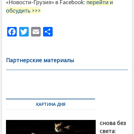
«Новости-Грузия» в Facebook:
перейти и
обсудить >>>
F
T
E
О
ac
w
m
тп
e
itt
ai
р
b
er
l
а
Партнерские материалы
o
в
o
и
k
ть
Навигация
по
КАРТИНА ДНЯ
записям
Грузия
снова без
света: