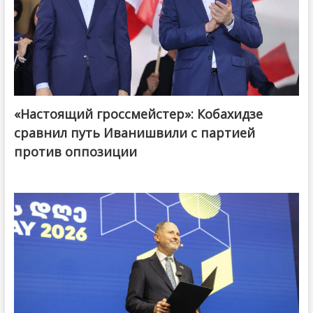
«Настоящий гроссмейстер»: Кобахидзе
@ქართული ოცნება / Georgian Dream
сравнил путь Иванишвили с партией
против оппозиции