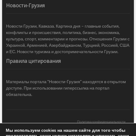
Новости-Грузия
Новости Грузии, Кавказа. Картина дня – главные события,
конфликты и происшествия, политика, бизнес, экономика,
культура, спорт, комментарии и прогнозы. Отношения Грузии с
Украиной, Арменией, Азербайджаном, Турцией, Россией, США
и ЕС. Новости туризма и достопримечательности Грузии.
Правила цитирования
Материалы портала "Новости-Грузия" находятся в открытом
доступе. При использовании гиперссылка на портал
обязательна.
Политика конфиденциальности
Мы используем cookies на нашем сайте для того чтобы
Новости Грузии
| Black Sea Press LTD © 2020 All Rights Reserved /
предоставлять наши услуги читателям и улучшать наши