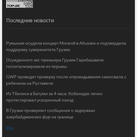
Последние новости
Румыния осудила концерт Morandi в Абхазии и подтвердила
поддержку суверенитета Грузии
Осужденного экс-премьера Грузии Гарибашвили
госпитализировали из тюрьмы
GWP проводит проверку после опрокидывания самосвала с
ребенком на Руставели
Из Тбилиси в Батуми за 4 часа: Кобахидзе лично
протестировал ускоренный поезд
В Грузии проверяют сообщения о задержках
азербайджанских фур на границе
RSS