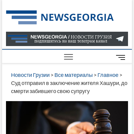
Skip
to
Нов
САМАЯ
content
АКТУАЛ
Гру
ИНФОР
О СОБ
В ГРУЗ
НОВОС
M
ГРУЗИИ
e
ОНЛАЙН
n
Новости Грузии
>
Все материалы
>
Главное
>
САЙТЕ 
u
Суд отправил в заключение жителя Хашури, до
НАЙДЕ
B
смерти забившего свою супругу
НОВОС
u
ПОЛИТ
t
ЭКОНО
t
КУЛЬТУ
o
СПОРТА
n
МНОГО