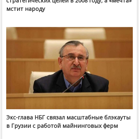
стратегических целей в 2008 году, а «мечта»
мстит народу
Экс-глава НБГ связал масштабные блэкауты
в Грузии с работой майнинговых ферм