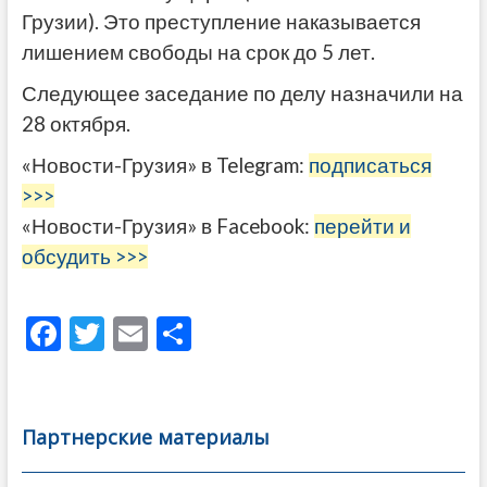
Грузии). Это преступление наказывается
лишением свободы на срок до 5 лет.
Следующее заседание по делу назначили на
28 октября.
«Новости-Грузия» в Telegram:
подписаться
>>>
«Новости-Грузия» в Facebook:
перейти и
обсудить >>>
F
T
E
О
ac
w
m
тп
e
itt
ai
р
b
er
l
а
Партнерские материалы
o
в