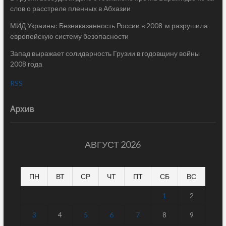
слов о расстреле пленных в Абхазии
МИД Украины: Безнаказанность России в 2008-м разрушила
европейскую систему безопасности
Запад выражает солидарность Грузии в годовщину войны
2008 года
RSS
Архив
АВГУСТ 2026
ПН
ВТ
СР
ЧТ
ПТ
СБ
ВС
1
2
3
4
5
6
7
8
9