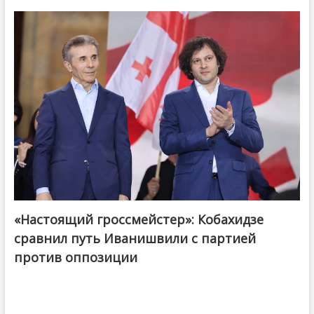
«Настоящий гроссмейстер»: Кобахидзе
@ქართული ოცნება / Georgian Dream
сравнил путь Иванишвили с партией
против оппозиции