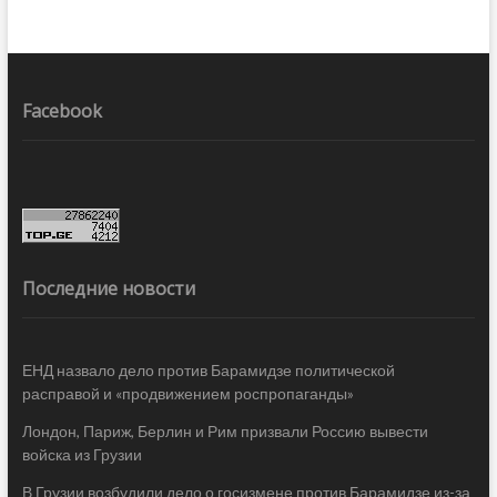
Facebook
Последние новости
ЕНД назвало дело против Барамидзе политической
расправой и «продвижением роспропаганды»
Лондон, Париж, Берлин и Рим призвали Россию вывести
войска из Грузии
В Грузии возбудили дело о госизмене против Барамидзе из-за