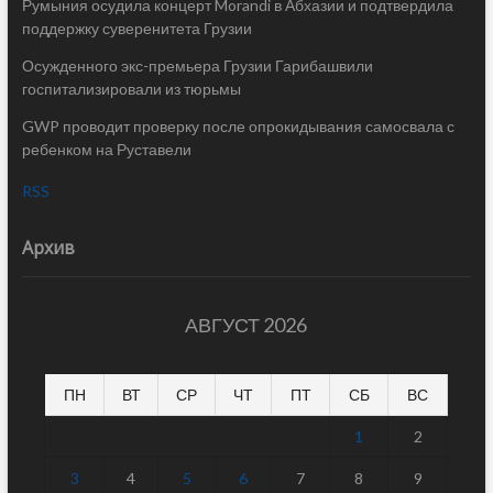
Румыния осудила концерт Morandi в Абхазии и подтвердила
поддержку суверенитета Грузии
Осужденного экс-премьера Грузии Гарибашвили
госпитализировали из тюрьмы
GWP проводит проверку после опрокидывания самосвала с
ребенком на Руставели
RSS
Архив
АВГУСТ 2026
ПН
ВТ
СР
ЧТ
ПТ
СБ
ВС
1
2
3
4
5
6
7
8
9