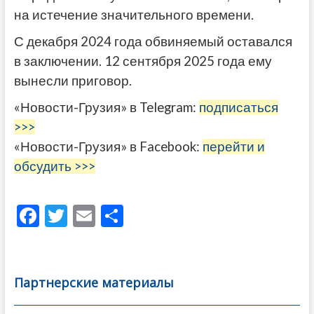
на истечение значительного времени.
С декабря 2024 года обвиняемый оставался
в заключении.
12 сентября 2025 года ему
вынесли приговор.
«Новости-Грузия» в Telegram:
подписаться
>>>
«Новости-Грузия» в Facebook:
перейти и
обсудить >>>
F
T
E
О
ac
w
m
тп
e
itt
ai
р
b
er
l
а
Партнерские материалы
o
в