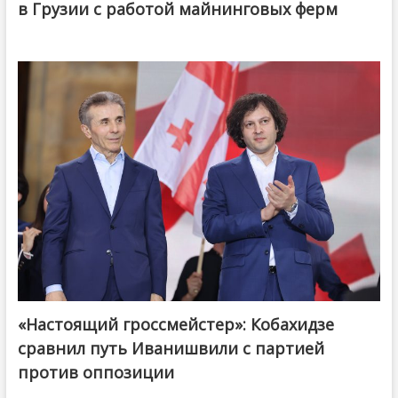
в Грузии с работой майнинговых ферм
«Настоящий гроссмейстер»: Кобахидзе
@ქართული ოცნება / Georgian Dream
сравнил путь Иванишвили с партией
против оппозиции