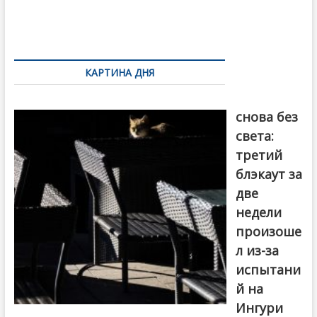
o
и
k
ть
Навигация
по
КАРТИНА ДНЯ
записям
Грузия
снова без
света:
третий
блэкаут за
две
недели
произоше
л из-за
испытани
й на
Ингури