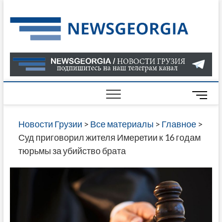
Skip
to
Нов
САМАЯ
content
АКТУАЛ
Гру
ИНФОР
О СОБ
В ГРУЗ
НОВОС
M
ГРУЗИИ
e
ОНЛАЙН
n
Новости Грузии
>
Все материалы
>
Главное
>
САЙТЕ 
u
Суд приговорил жителя Имеретии к 16 годам
НАЙДЕ
B
тюрьмы за убийство брата
НОВОС
u
ПОЛИТ
t
ЭКОНО
t
КУЛЬТУ
o
СПОРТА
n
МНОГО