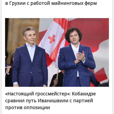
в Грузии с работой майнинговых ферм
«Настоящий гроссмейстер»: Кобахидзе
@ქართული ოცნება / Georgian Dream
сравнил путь Иванишвили с партией
против оппозиции