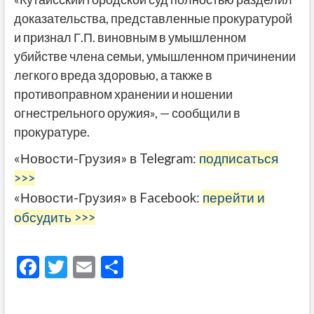
доказательства, представленные прокуратурой
и признал Г.П. виновным в умышленном
убийстве члена семьи, умышленном причинении
легкого вреда здоровью, а также в
противоправном хранении и ношении
огнестрельного оружия», — сообщили в
прокуратуре.
«Новости-Грузия» в Telegram:
подписаться
>>>
«Новости-Грузия» в Facebook:
перейти и
обсудить >>>
F
T
E
О
ac
w
m
тп
e
itt
ai
р