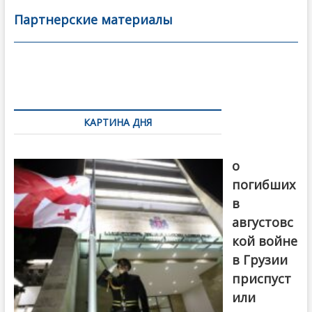
b
er
l
а
Партнерские материалы
o
в
o
и
k
ть
Навигация
по
КАРТИНА ДНЯ
записям
В память
о
погибших
в
августовс
кой войне
в Грузии
приспуст
или