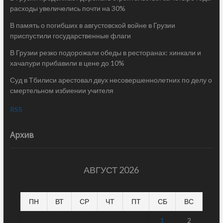
расходы увеличелись почти на 30%
В память о погибших в августовской войне в Грузии
приспустили государственные флаги
В Грузии резко подорожали обеды в ресторанах: хинкали и
хачапури прибавили в цене до 10%
Суд в Тбилиси арестовал двух несовершеннолетних по делу о
смертельном избиении учителя
RSS
Архив
АВГУСТ 2026
ПН
ВТ
СР
ЧТ
ПТ
СБ
ВС
1
2