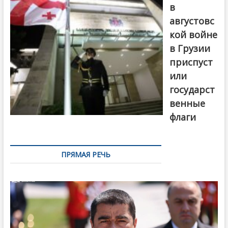
в
августовс
кой войне
в Грузии
приспуст
или
государст
венные
флаги
ПРЯМАЯ РЕЧЬ