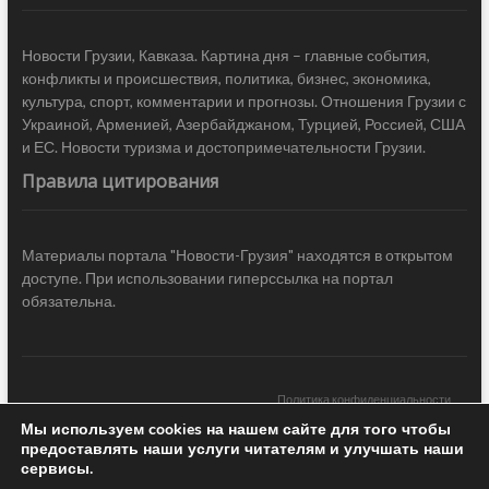
Новости Грузии, Кавказа. Картина дня – главные события,
конфликты и происшествия, политика, бизнес, экономика,
культура, спорт, комментарии и прогнозы. Отношения Грузии с
Украиной, Арменией, Азербайджаном, Турцией, Россией, США
и ЕС. Новости туризма и достопримечательности Грузии.
Правила цитирования
Материалы портала "Новости-Грузия" находятся в открытом
доступе. При использовании гиперссылка на портал
обязательна.
Политика конфиденциальности
Мы используем cookies на нашем сайте для того чтобы
Новости Грузии
| Black Sea Press LTD © 2020 All Rights Reserved /
предоставлять наши услуги читателям и улучшать наши
Design & development —
COCODO BRANDO
сервисы.