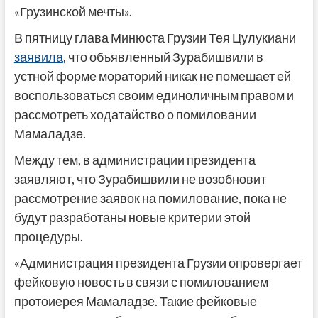
«Грузинской мечты».
В пятницу глава Минюста Грузии Тея Цулукиани
заявила
, что объявленный Зурабишвили в
устной форме мораторий никак не помешает ей
воспользоваться своим единоличным правом и
рассмотреть ходатайство о помиловании
Мамаладзе.
Между тем, в администрации президента
заявляют, что Зурабишвили не возобновит
рассмотрение заявок на помилование, пока не
будут разработаны новые критерии этой
процедуры.
«Администрация президента Грузии опровергает
фейковую новость в связи с помилованием
протоиерея Мамаладзе. Такие фейковые