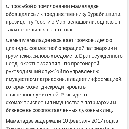
С просьбой о помиловании Мамаладзе
обращались и к предшественнику Зурабишвили,
президенту Георгию Маргвелашвили, однако он
так и не решился на этот шаг.
Семья Мамаладзе называет громкое «дело о
цианиде» совместной операцией патриархии и
грузинских силовых ведомств. Брат осужденного
неоднократно заявлял, что протоиерей,
руководивший службой по управлению
имуществом патриархии, владеет информацией,
которая может дискредитировать
священнослужителей. Речь идет о
схемах присвоения имущества в патриархии и
бизнесе высокопоставленных духовных лиц.
Мамаладзе задержали 10 февраля 2017 года в
Тбилисском аэропорту, откуда он должен был