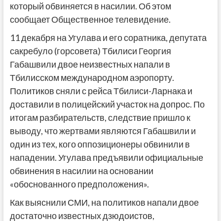
который обвиняется в насилии. Об этом
сообщает Общественное телевидение.
11 декабря на Угулава и его соратника, депутата
сакребуло (горсовета) Тбилиси Георгия
Габашвили двое неизвестных напали в
Тбилисском международном аэропорту.
Политиков сняли с рейса Тбилиси-Ларнака и
доставили в полицейский участок на допрос. По
итогам разбирательств, следствие пришло к
выводу, что жертвами являются Габашвили и
один из тех, кого оппозиционеры обвинили в
нападении. Угулава предъявили официальные
обвинения в насилии на основании
«обоснованного предположения».
Как выяснили СМИ, на политиков напали двое
достаточно известных дзюдоистов,