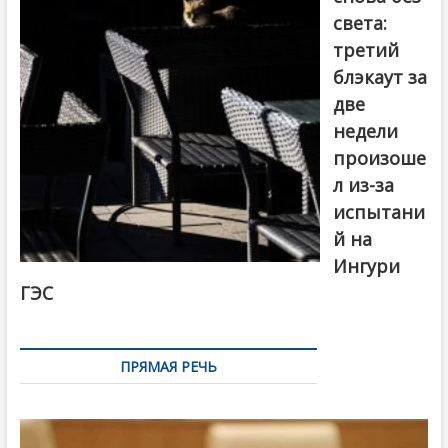
света:
третий
блэкаут за
две
недели
произоше
л из-за
испытани
й на
Ингури
ГЭС
ПРЯМАЯ РЕЧЬ