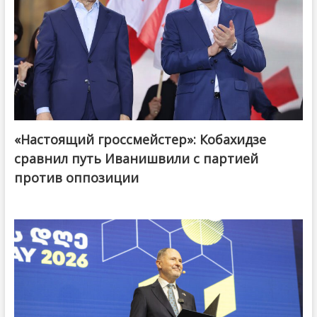
«Настоящий гроссмейстер»: Кобахидзе
@ქართული ოცნება / Georgian Dream
сравнил путь Иванишвили с партией
против оппозиции