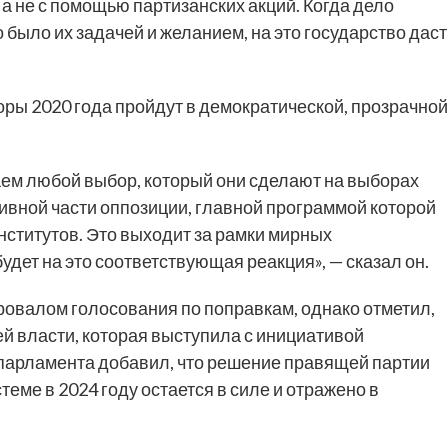
а не с помощью партизанских акций. Когда дело
 было их задачей и желанием, на это государство даст
ры 2020 года пройдут в демократической, прозрачной
ем любой выбор, который они сделают на выборах
тивной части оппозиции, главной программой которой
ститутов. Это выходит за рамки мирных
удет на это соответствующая реакция», — сказал он.
ровалом голосования по поправкам, однако отметил,
ей власти, которая выступила с инициативой
парламента добавил, что решение правящей партии
еме в 2024 году остается в силе и отражено в