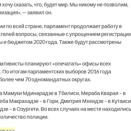
очу сказать, что, будет мир. Мы никому не позволим,
изация», — заявил он.
ии по всей стране, парламент продолжает работу в
ателей вопросы, связанные с упрощением регистраци
 и бюджетом 2020 года. Также будут рассмотрены
активисты планируют «опечатать» офисы всех
 По итогам парламентских выборов 2016 года
более чем 70 одномандатных округах.
а Мамуки Мдинарадзе в Тбилиси, Мераба Кварая – в
еба Макрахадзе – в Гори, Дмитрия Мхеидзе – в Кутаиси
дзе – в Озургети. Во всех случаях на месте находилис
количество полиции.
ся >>>