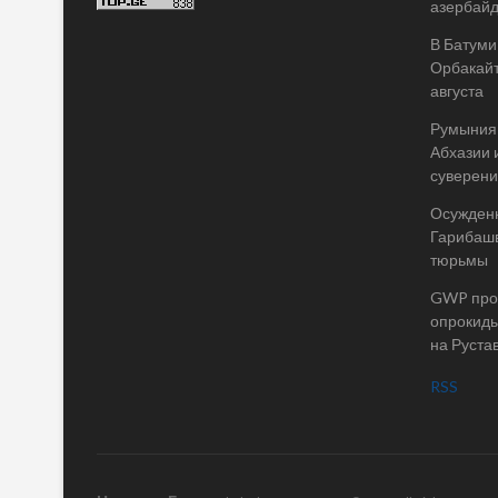
азербай
В Батуми
Орбакайт
августа
Румыния 
Абхазии 
суверени
Осужденн
Гарибашв
тюрьмы
GWP пров
опрокиды
на Руста
RSS