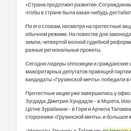
«Страна продолжит развитие. Согражданам х
чтобы в стране была какая-нибудь дестабил
По его словам, несмотря на протестные акц
обычном режиме. На повестке дня законод
земли, четвертой волной судебной реформы
разные региональные проекты.
Сегодня лидеры оппозиции и гражданские 
мажоритарных депутатов правящей партии.
кандидаты «Грузинской мечты» победили в 
Протестные акции уже завершились у офис
Зугдиди, Дмитрия Хундадзе – в Мцхета, Иос
Цотне Зурабиани – в Гори и Арчила Талаква
сторонники «Грузинской мечты» и большое 
«Новости-Грузия» в Telegram:
подписать