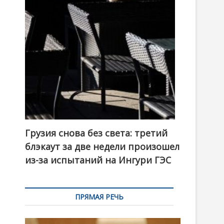
t
o
n
Грузия снова без света: третий
блэкаут за две недели произошел
из-за испытаний на Ингури ГЭС
ПРЯМАЯ РЕЧЬ