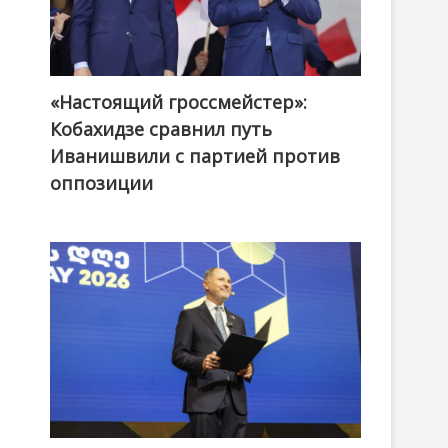
«Настоящий гроссмейстер»:
@ქართული ოცნება / Georgian Dream
Кобахидзе сравнил путь
Иванишвили с партией против
оппозиции