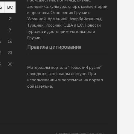
экономика, культура, спорт, комментарии
Б
ВС
и прогнозы. Отношения Грузии с
1
2
Украиной, Арменией, Азербайджаном,
Турцией, Россией, США и ЕС. Новости
8
9
туризма и достопримечательности
Грузии.
5
16
Правила цитирования
2
23
9
30
Материалы портала "Новости-Грузия"
находятся в открытом доступе. При
использовании гиперссылка на портал
обязательна.
Политика конфиденциальности