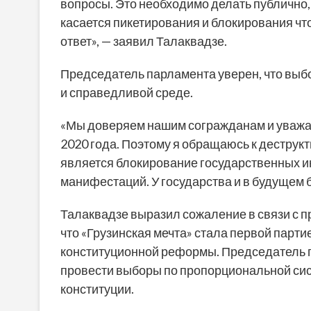
вопросы. Это необходимо делать публично, 
касается пикетирования и блокирования что
ответ», — заявил Талаквадзе.
Председатель парламента уверен, что выбо
и справедливой среде.
«Мы доверяем нашим согражданам и уважа
2020 года. Поэтому я обращаюсь к деструк
является блокирование государственных ин
манифестаций. У государства и в будущем б
Талаквадзе выразил сожаление в связи с п
что «Грузинская мечта» стала первой парти
конституционной реформы. Председатель 
провести выборы по пропорциональной сист
конституции.