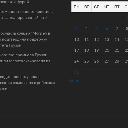
джанской фурой
ПН
ВТ
СР
ЧТ
ПТ
С
 отменили концерт Кристины
е, запланированный на 7
3
4
5
6
7
осудила концерт Morandi в
и подтвердила поддержку
10
11
12
13
14
1
тета Грузии
17
18
19
20
21
2
ого экс-премьера Грузии
или госпитализировали из
24
25
26
27
28
2
31
одит проверку после
« Июл
вания самосвала с ребенком
вели