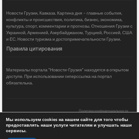
Новости Грузии, Кавказа. Картина дня – главные события,
конфликты и происшествия, политика, бизнес, экономика,
культура, спорт, комментарии и прогнозы. Отношения Грузии с
Украиной, Арменией, Азербайджаном, Турцией, Россией, США
и ЕС. Новости туризма и достопримечательности Грузии.
Правила цитирования
Материалы портала "Новости-Грузия" находятся в открытом
доступе. При использовании гиперссылка на портал
обязательна.
Политика конфиденциальности
Мы используем cookies на нашем сайте для того чтобы
Новости Грузии
| Black Sea Press LTD © 2020 All Rights Reserved /
предоставлять наши услуги читателям и улучшать наши
Design & development —
COCODO BRANDO
сервисы.