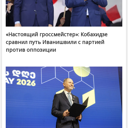
«Настоящий гроссмейстер»: Кобахидзе
@ქართული ოცნება / Georgian Dream
сравнил путь Иванишвили с партией
против оппозиции