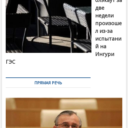
блэкаут за
две
недели
произоше
л из-за
испытани
й на
Ингури
ГЭС
ПРЯМАЯ РЕЧЬ