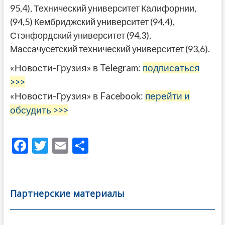
95,4), Технический университет Калифорнии,
(94,5) Кембриджский университет (94,4),
Стэнфордский университет (94,3),
Массачусетский технический университет (93,6).
«Новости-Грузия» в Telegram:
подписаться
>>>
«Новости-Грузия» в Facebook:
перейти и
обсудить >>>
F
T
E
О
ac
w
m
тп
e
itt
ai
р
b
er
l
а
Партнерские материалы
o
в