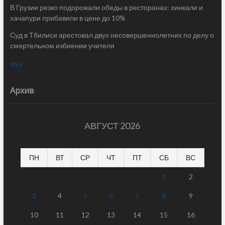
В Грузии резко подорожали обеды в ресторанах: хинкали и
хачапури прибавили в цене до 10%
Суд в Тбилиси арестовал двух несовершеннолетних по делу о
смертельном избиении учителя
RSS
Архив
АВГУСТ 2026
ПН
ВТ
СР
ЧТ
ПТ
СБ
ВС
1
2
3
4
5
6
7
8
9
10
11
12
13
14
15
16