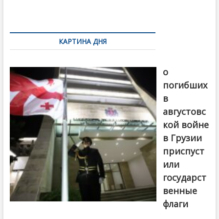
o
и
k
ть
Навигация
по
КАРТИНА ДНЯ
записям
В память
о
погибших
в
августовс
кой войне
в Грузии
приспуст
или
государст
венные
флаги