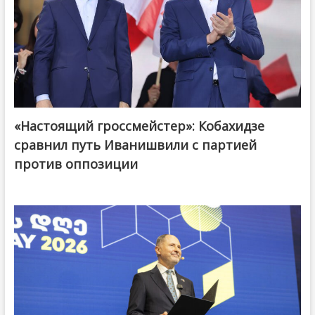
«Настоящий гроссмейстер»: Кобахидзе
@ქართული ოცნება / Georgian Dream
сравнил путь Иванишвили с партией
против оппозиции