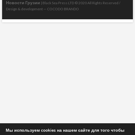
Новости Грузии
| Black Sea Press LTD © 2020 All Rights Reserved /
Design & development —
COCODO BRANDO
Мы используем cookies на нашем сайте для того чтобы