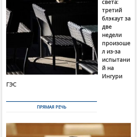
света:
третий
блэкаут за
две
недели
произоше
л из-за
испытани
й на
Ингури
ГЭС
ПРЯМАЯ РЕЧЬ