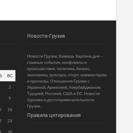
Новости-Грузия
Новости Грузии, Кавказа. Картина дня –
главные события, конфликты и
происшествия, политика, бизнес,
экономика, культура, спорт, комментарии
Б
ВС
и прогнозы. Отношения Грузии с
1
2
Украиной, Арменией, Азербайджаном,
Турцией, Россией, США и ЕС. Новости
8
9
туризма и достопримечательности
Грузии.
5
16
Правила цитирования
2
23
9
30