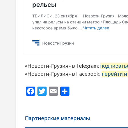
«Новости-Грузия» в Telegram:
подписать
«Новости-Грузия» в Facebook:
перейти и
F
T
E
О
ac
w
m
тп
e
itt
ai
р
b
er
l
а
Партнерские материалы
o
в