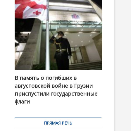
t
o
n
В память о погибших в
августовской войне в Грузии
приспустили государственные
флаги
ПРЯМАЯ РЕЧЬ