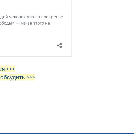
ся >>>
 обсудить >>>