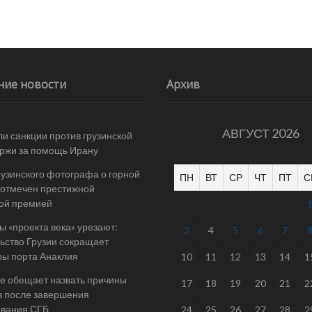
ние новости
Архив
АВГУСТ 2026
и санкции против грузинской
ржи за помощь Ирану
рузинского фотографа о горной
ПН
ВТ
СР
ЧТ
ПТ
С
отмечен престижной
ой премией
 «проекта века» урезают:
3
4
5
6
7
ьство Грузии сокращает
ы порта Анаклия
10
11
12
13
14
1
е обещает назвать причины
17
18
19
20
21
2
в после завершения
ования СГБ
24
25
26
27
28
2