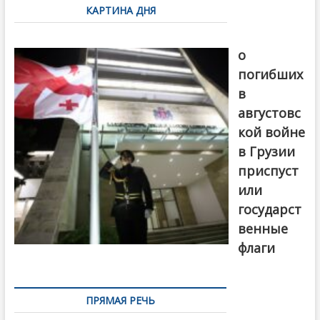
КАРТИНА ДНЯ
записям
В память
о
погибших
в
августовс
кой войне
в Грузии
приспуст
или
государст
венные
флаги
ПРЯМАЯ РЕЧЬ