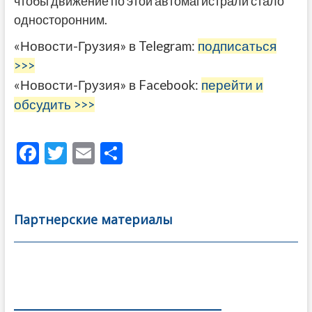
чтобы движение по этой автомагистрали стало
односторонним.
«Новости-Грузия» в Telegram:
подписаться
>>>
«Новости-Грузия» в Facebook:
перейти и
обсудить >>>
F
T
E
О
ac
w
m
тп
e
itt
ai
р
b
er
l
а
Партнерские материалы
o
в
o
и
k
ть
Навигация
по