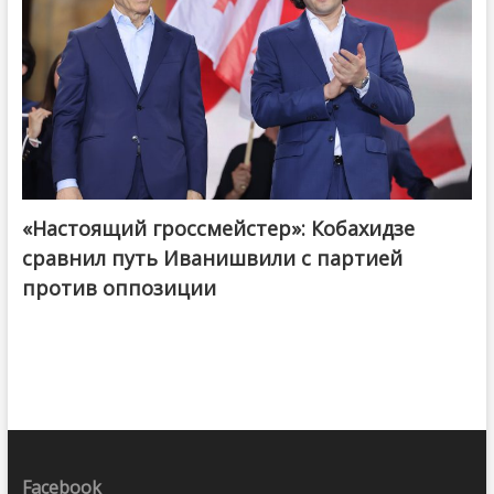
«Настоящий гроссмейстер»: Кобахидзе
@ქართული ოცნება / Georgian Dream
сравнил путь Иванишвили с партией
против оппозиции
Facebook