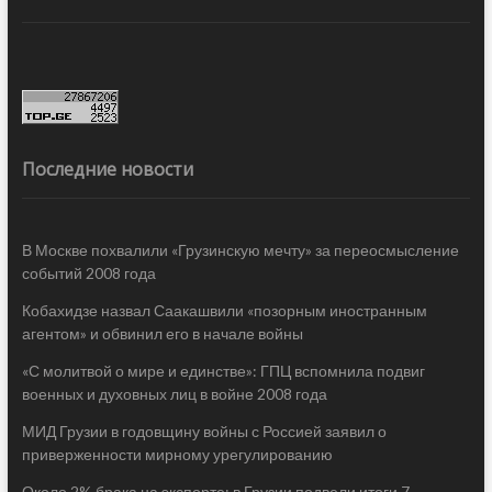
Последние новости
В Москве похвалили «Грузинскую мечту» за переосмысление
событий 2008 года
Кобахидзе назвал Саакашвили «позорным иностранным
агентом» и обвинил его в начале войны
«С молитвой о мире и единстве»: ГПЦ вспомнила подвиг
военных и духовных лиц в войне 2008 года
МИД Грузии в годовщину войны с Россией заявил о
приверженности мирному урегулированию
Около 2% брака на экспорте: в Грузии подвели итоги 7