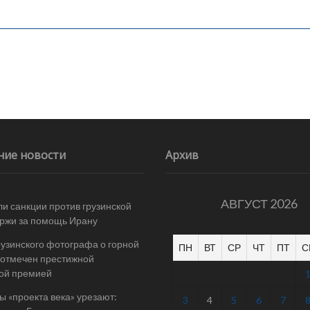
ние новости
Архив
АВГУСТ 2026
и санкции против грузинской
ржи за помощь Ирану
рузинского фотографа о горной
ПН
ВТ
СР
ЧТ
ПТ
С
отмечен престижной
ой премией
 «проекта века» урезают:
3
4
5
6
7