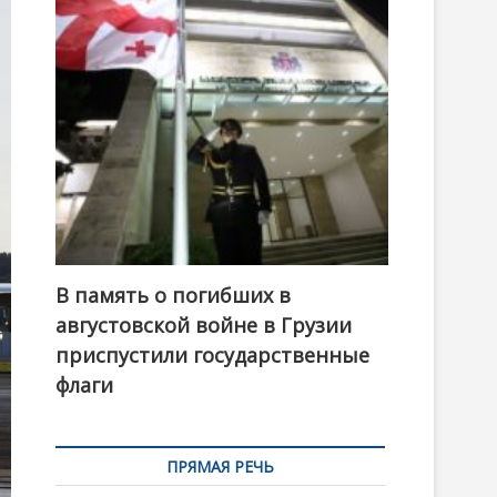
t
o
n
В память о погибших в
августовской войне в Грузии
приспустили государственные
флаги
ПРЯМАЯ РЕЧЬ