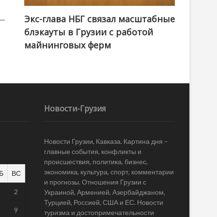
Экс-глава НБГ связал масштабные
блэкауты в Грузии с работой
майнинговых ферм
Новости-Грузия
Новости Грузии, Кавказа. Картина дня –
главные события, конфликты и
происшествия, политика, бизнес,
экономика, культура, спорт, комментарии
Б
ВС
и прогнозы. Отношения Грузии с
1
2
Украиной, Арменией, Азербайджаном,
Турцией, Россией, США и ЕС. Новости
8
9
туризма и достопримечательности