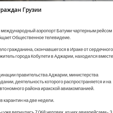
граждан Грузии
 международный аэропорт Батуми чартерным рейсом
ообщает Общественное телевидеие.
ело гражданина, скончавшегося в Ираке от сердечного
 житель города Кобулети в Аджарии, находился вмест
динации правительства Аджарии, министерства
рдании, деятельность которого распространяется и на
автономного района иракской авиакомпанией.
в карантин на две недели.
ы уже вернулись 7 068 человек, из них авиарейсами– 3