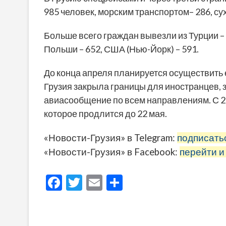
985 человек, морским транспортом– 286, сух
Больше всего граждан вывезли из Турции – 2
Польши – 652, США (Нью-Йорк) – 591.
До конца апреля планируется осуществить 
Грузия закрыла границы для иностранцев, 
авиасообщение по всем направлениям. С 2
которое продлится до 22 мая.
«Новости-Грузия» в Telegram:
подписать
«Новости-Грузия» в Facebook:
перейти и
F
T
E
О
ac
w
m
тп
e
itt
ai
р