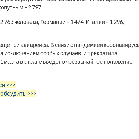
опутным – 2 797.
 763 человека, Германии – 1 474, Италии – 1 296,
еще три авиарейса. В связи с пандемией коронавирус
за исключением особых случаев, и прекратила
1 марта в стране введено чрезвычайное положение,
ся >>>
 обсудить >>>