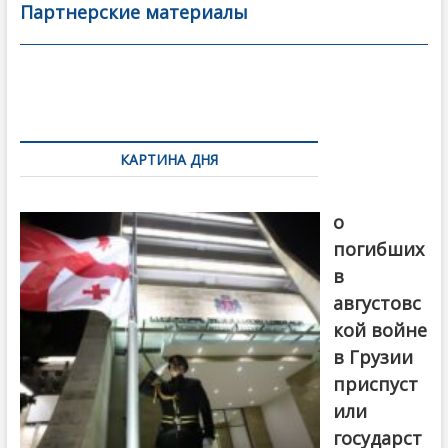
b
er
l
а
Партнерские материалы
o
в
o
и
k
ть
Навигация
по
КАРТИНА ДНЯ
записям
В память
о
погибших
в
августовс
кой войне
в Грузии
приспуст
или
государст