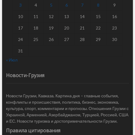
3
4
5
6
7
8
9
10
11
12
13
14
15
16
17
18
19
20
21
22
23
24
25
26
27
28
29
30
31
« Июл
Новости-Грузия
Новости Грузии, Кавказа. Картина дня – главные события,
конфликты и происшествия, политика, бизнес, экономика,
культура, спорт, комментарии и прогнозы. Отношения Грузии с
Украиной, Арменией, Азербайджаном, Турцией, Россией, США
и ЕС. Новости туризма и достопримечательности Грузии.
Правила цитирования