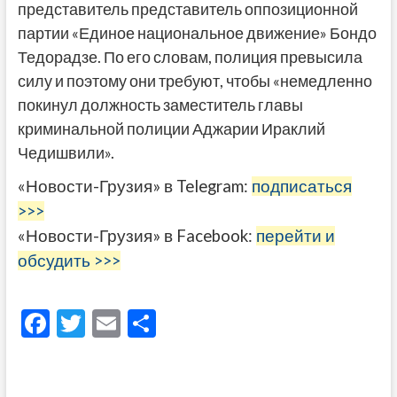
представитель представитель оппозиционной
партии «Единое национальное движение» Бондо
Тедорадзе. По его словам, полиция превысила
силу и поэтому они требуют, чтобы «немедленно
покинул должность заместитель главы
криминальной полиции Аджарии Ираклий
Чедишвили».
«Новости-Грузия» в Telegram:
подписаться
>>>
«Новости-Грузия» в Facebook:
перейти и
обсудить >>>
F
T
E
О
ac
w
m
тп
e
itt
ai
р