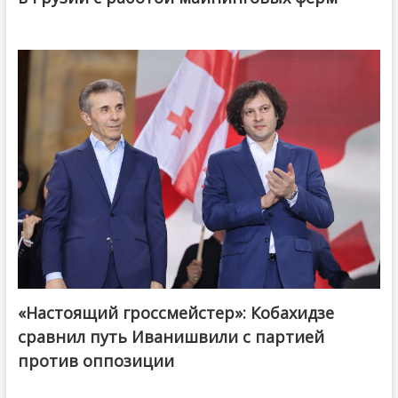
«Настоящий гроссмейстер»: Кобахидзе
@ქართული ოცნება / Georgian Dream
сравнил путь Иванишвили с партией
против оппозиции