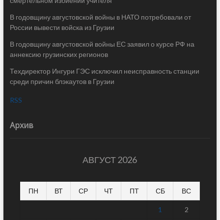
смертельном избиении учителя
В годовщину августовской войны в НАТО потребовали от
России вывести войска из Грузии
В годовщину августовской войны ЕС заявил о курсе РФ на
аннексию грузинских регионов
Техдиректор Ингури ГЭС исключил неисправность станции
среди причин блэкаутов в Грузии
RSS
Архив
АВГУСТ 2026
ПН
ВТ
СР
ЧТ
ПТ
СБ
ВС
1
2