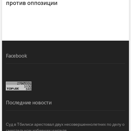
против оппозиции
Facebook
Последние новости
Суд в Тбилиси арестовал двух несовершеннолетних по делу о
смертельном избиении учителя