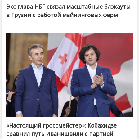
Экс-глава НБГ связал масштабные блэкауты
в Грузии с работой майнинговых ферм
«Настоящий гроссмейстер»: Кобахидзе
@ქართული ოცნება / Georgian Dream
сравнил путь Иванишвили с партией