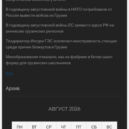
В годовщину августовской войны в НАТО потребовали от
России вывести войска из Грузии
В годовщину августовской войны ЕС заявил о курсе РФ на
аннексию грузинских регионов
Техдиректор Ингури ГЭС исключил неисправность станции
среди причин блэкаутов в Грузии
Минобразования показало, как на фабрике в Китае шьют
форму для грузинских школьников
RSS
Архив
АВГУСТ 2026
ПН
ВТ
СР
ЧТ
ПТ
СБ
ВС