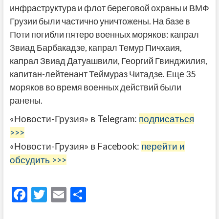
инфраструктура и флот береговой охраны и ВМФ
Грузии были частично уничтожены. На базе в
Поти погибли пятеро военных моряков: капрал
Звиад Барбакадзе, капрал Темур Пичхаия,
капрал Звиад Датуашвили, Георгий Гвинджилия,
капитан-лейтенант Теймураз Читадзе. Еще 35
моряков во время военных действий были
ранены.
«Новости-Грузия» в Telegram:
подписаться
>>>
«Новости-Грузия» в Facebook:
перейти и
обсудить >>>
F
T
E
О
ac
w
m
тп