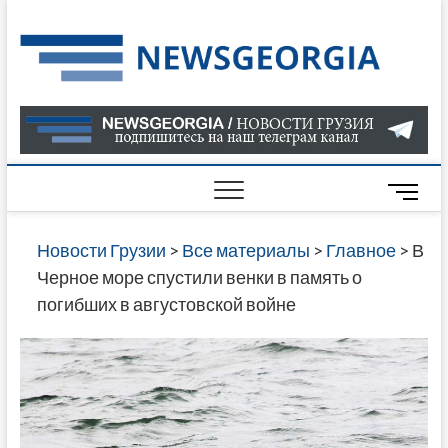
Skip
to
Нов
САМАЯ
content
АКТУАЛ
Гру
ИНФОР
О СОБ
В ГРУЗ
НОВОС
M
ГРУЗИИ
e
ОНЛАЙН
n
Новости Грузии
>
Все материалы
>
Главное
>
В
САЙТЕ 
u
Черное море спустили венки в память о
НАЙДЕ
B
погибших в августовской войне
НОВОС
u
ПОЛИТ
t
ЭКОНО
t
КУЛЬТУ
o
СПОРТА
n
МНОГО