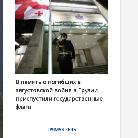
t
o
n
В память о погибших в
августовской войне в Грузии
приспустили государственные
флаги
ПРЯМАЯ РЕЧЬ