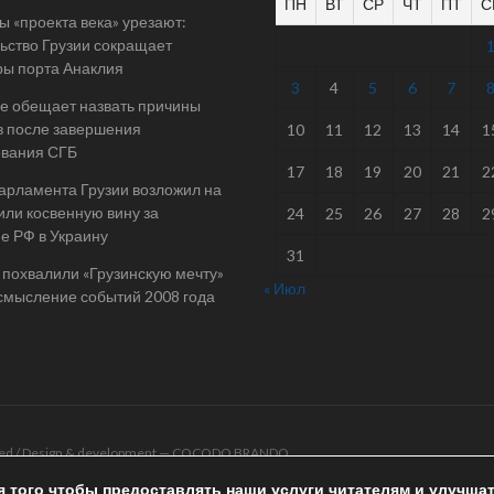
ПН
ВТ
СР
ЧТ
ПТ
С
 «проекта века» урезают:
ьство Грузии сокращает
ы порта Анаклия
3
4
5
6
7
е обещает назвать причины
в после завершения
10
11
12
13
14
1
ования СГБ
17
18
19
20
21
2
арламента Грузии возложил на
ли косвенную вину за
24
25
26
27
28
2
е РФ в Украину
31
 похвалили «Грузинскую мечту»
« Июл
смысление событий 2008 года
rved / Design & development —
COCODO BRANDO
я того чтобы предоставлять наши услуги читателям и улучша