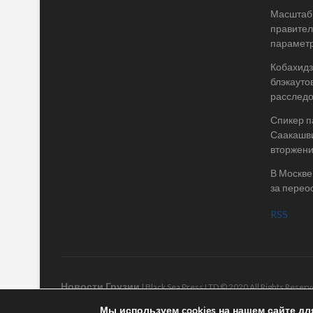
Масштабы
правител
параметр
Кобахидз
блэкауто
расслед
Спикер п
Саакашви
вторжени
В Москве
за перео
RSS
Новости Грузии
| Black Sea Press LTD © 2020 All Rights Rese
Мы используем cookies на нашем сайте дл