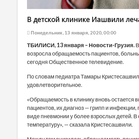
В детской клинике Иашвили леч
Понедельник, 13 января, 2020, 00:00
ТБИЛИСИ,
13 января
–
Новости-Грузия
.
В
возросла обращаемость пациентов, больных
сегодня Общественное телевидение.
По словам педиатра Тамары Кристесашвили
удовлетворительное.
«Обращаемость в клинику вновь остается в
пациентов, их диагноз — грипп и инфекции
виде пневмонии у более взрослых детей. 
температуру», — сказала Кристесашвили.
Между тем снизилась обращаемость пациен