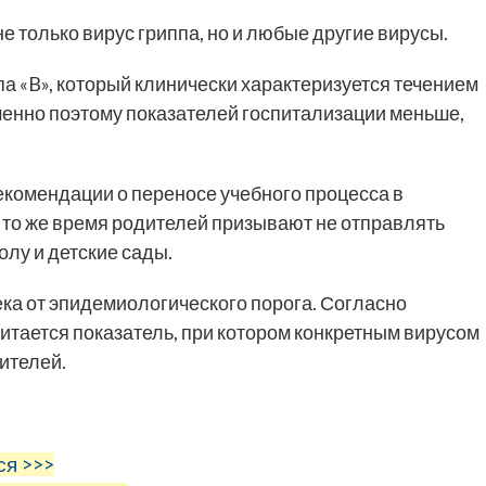
е только вирус гриппа, но и любые другие вирусы.
па «B», который клинически характеризуется течением
менно поэтому показателей госпитализации меньше,
комендации о переносе учебного процесса в
В то же время родителей призывают не отправлять
олу и детские сады.
ека от эпидемиологического порога. Согласно
тается показатель, при котором конкретным вирусом
ителей.
ся >>>