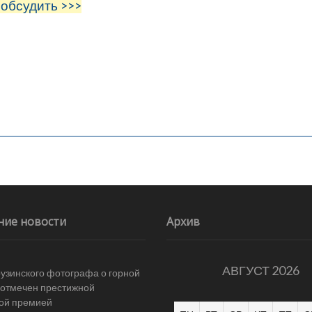
 обсудить >>>
ние новости
Архив
АВГУСТ 2026
рузинского фотографа о горной
отмечен престижной
ой премией