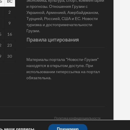
экономика, культура, спорт, комментарии
Б
ВС
и прогнозы. Отношения Грузии с
1
2
Украиной, Арменией, Азербайджаном,
Турцией, Россией, США и ЕС. Новости
8
9
туризма и достопримечательности
Грузии.
5
16
Правила цитирования
2
23
9
30
Материалы портала "Новости-Грузия"
находятся в открытом доступе. При
использовании гиперссылка на портал
обязательна.
Политика конфиденциальности
ть наши сервисы.
Принимаю