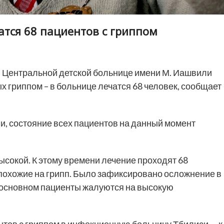
атся 68 пациентов с гриппом
 Центральной детской больнице имени М. Иашвили
 гриппом – в больнице лечатся 68 человек, сообщает
, состояние всех пациентов на данный момент
ысокой. К этому времени лечение проходят 68
, похожие на грипп. Было зафиксировано осложнение в
В основном пациенты жалуются на высокую
тов с гриппом в инфекционную больницу Тбилиси — к