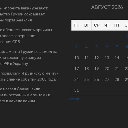
АВГУСТ 2026
 «проекта века» урезают:
ьство Грузии сокращает
ы порта Анаклия
ПН
ВТ
СР
ЧТ
ПТ
С
е обещает назвать причины
в после завершения
ования СГБ
3
4
5
6
7
арламента Грузии возложил на
ли косвенную вину за
10
11
12
13
14
1
е РФ в Украину
17
18
19
20
21
2
 похвалили «Грузинскую мечту»
смысление событий 2008 года
24
25
26
27
28
2
е назвал Саакашвили
31
м иностранным агентом» и
« Июл
его в начале войны