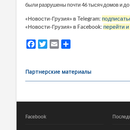
были разрушены почти 46 тысяч домов и д
«Новости-Грузия» в Telegram:
подписать
«Новости-Грузия» в Facebook:
перейти и
F
T
E
О
ac
w
m
тп
e
itt
ai
р
b
er
l
а
Партнерские материалы
o
в
o
и
k
ть
Навигация
по
записям
Facebook
Послед