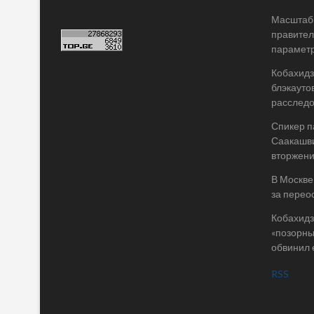
Масштабы
правител
параметр
Кобахидз
блэкауто
расслед
Спикер п
Саакашви
вторжени
В Москве
за перео
Кобахидз
«позорны
обвинил 
RSS