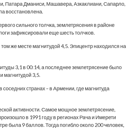
и, Патара Дманиси, Машавера, Азкаклиани, Сапарло,
ла восстановлена.
ервого сильного толчка, землетрясения в районе
логи зафиксировали еще шесть толчков.
 том же месте магнитудой 4,5. Эпицентр находился на
итуды 3,1 в 00:14, а последнее землетрясение было
и магнитудой 3,5.
соседних странах – в Армении, где магнитуда
еской активности. Самое мощное землетрясение,
произошло в 1991 году в регионах Рача и Имерети
тре была 9 баллов. Тогда погибло около 200 человек,