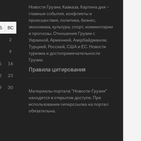
Новости Грузии, Кавказа. Картина дня –
главные события, конфликты и
происшествия, политика, бизнес,
экономика, культура, спорт, комментарии
Б
ВС
и прогнозы. Отношения Грузии с
1
2
Украиной, Арменией, Азербайджаном,
Турцией, Россией, США и ЕС. Новости
8
9
туризма и достопримечательности
Грузии.
5
16
Правила цитирования
2
23
9
30
Материалы портала "Новости-Грузия"
находятся в открытом доступе. При
использовании гиперссылка на портал
обязательна.