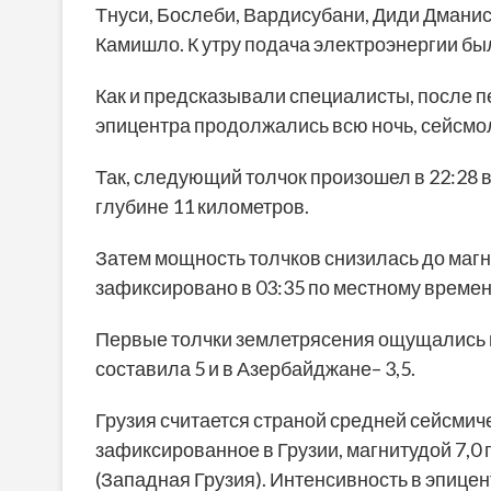
Тнуси, Бослеби, Вардисубани, Диди Дманис
Камишло. К утру подача электроэнергии бы
Как и предсказывали специалисты, после п
эпицентра продолжались всю ночь, сейсмо
Так, следующий толчок произошел в 22:28 в
глубине 11 километров.
Затем мощность толчков снизилась до магн
зафиксировано в 03:35 по местному времен
Первые толчки землетрясения ощущались в 
составила 5 и в Азербайджане– 3,5.
Грузия считается страной средней сейсмич
зафиксированное в Грузии, магнитудой 7,0 
(Западная Грузия). Интенсивность в эпицен