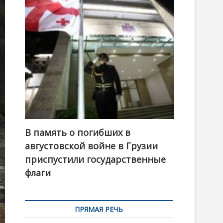
t
o
n
В память о погибших в
августовской войне в Грузии
приспустили государственные
флаги
ПРЯМАЯ РЕЧЬ