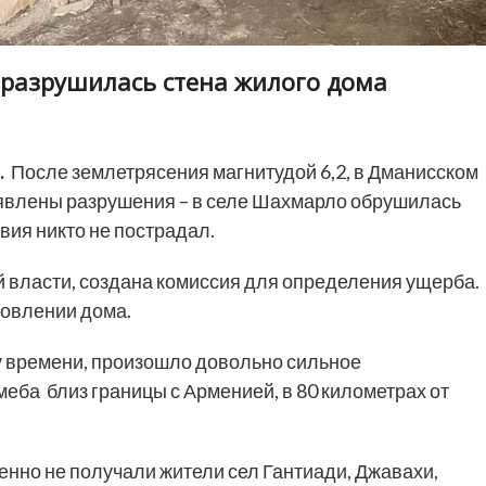
я разрушилась стена жилого дома
.
После землетрясения магнитудой 6,2, в Дманисском
ыявлены разрушения – в селе Шахмарло обрушилась
вия никто не пострадал.
 власти, создана комиссия для определения ущерба.
новлении дома.
му времени, произошло довольно сильное
еба близ границы с Арменией, в 80 километрах от
нно не получали жители сел Гантиади, Джавахи,