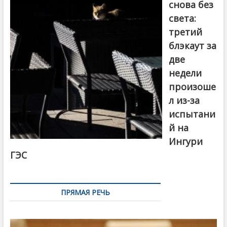
снова без
света:
третий
блэкаут за
две
недели
произоше
л из-за
испытани
й на
Ингури
ГЭС
ПРЯМАЯ РЕЧЬ