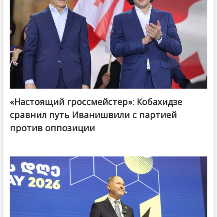
«Настоящий гроссмейстер»: Кобахидзе
@ქართული ოცნება / Georgian Dream
сравнил путь Иванишвили с партией
против оппозиции