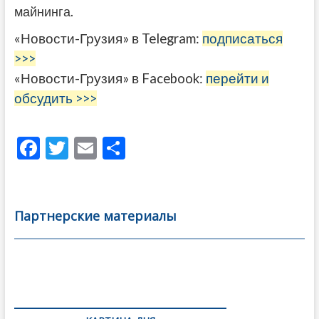
майнинга.
«Новости-Грузия» в Telegram:
подписаться
>>>
«Новости-Грузия» в Facebook:
перейти и
обсудить >>>
F
T
E
О
ac
w
m
тп
e
itt
ai
р
b
er
l
а
Партнерские материалы
o
в
o
и
k
ть
Навигация
по