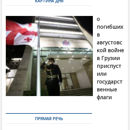
КАРТИНА ДНЯ
записям
В память
о
погибших
в
августовс
кой войне
в Грузии
приспуст
или
государст
венные
флаги
ПРЯМАЯ РЕЧЬ