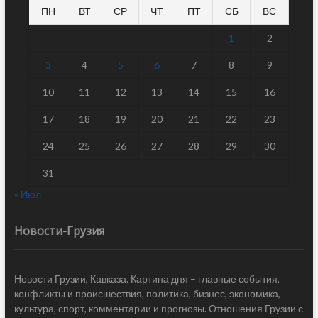
ПН
ВТ
СР
ЧТ
ПТ
СБ
ВС
1
2
3
4
5
6
7
8
9
10
11
12
13
14
15
16
17
18
19
20
21
22
23
24
25
26
27
28
29
30
31
« Июл
Новости-Грузия
Новости Грузии, Кавказа. Картина дня – главные события,
конфликты и происшествия, политика, бизнес, экономика,
культура, спорт, комментарии и прогнозы. Отношения Грузии с