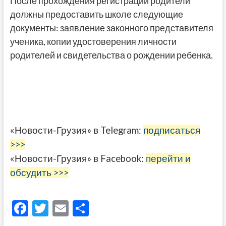
После прохождения регистрации родители
должны предоставить школе следующие
документы: заявление законного представителя
ученика, копии удостоверения личности
родителей и свидетельства о рождении ребенка.
«Новости-Грузия» в Telegram:
подписаться
>>>
«Новости-Грузия» в Facebook:
перейти и
обсудить >>>
F
T
E
О
ac
w
m
тп