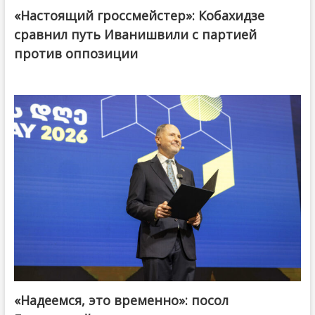
«Настоящий гроссмейстер»: Кобахидзе
@ქართული ოცნება / Georgian Dream
сравнил путь Иванишвили с партией
против оппозиции
«Надеемся, это временно»: посол