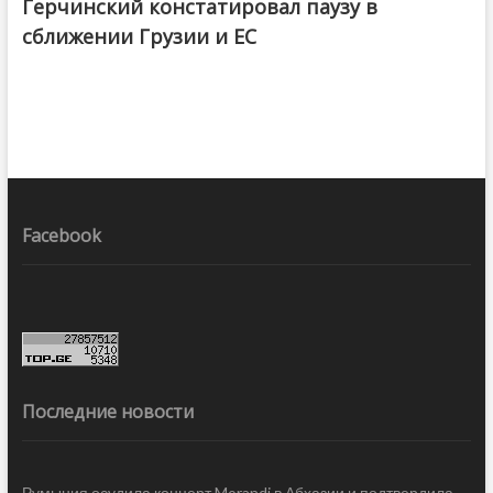
Герчинский констатировал паузу в
сближении Грузии и ЕС
Facebook
Последние новости
Румыния осудила концерт Morandi в Абхазии и подтвердила