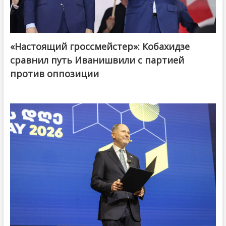
«Настоящий гроссмейстер»: Кобахидзе
@ქართული ოცნება / Georgian Dream
сравнил путь Иванишвили с партией
против оппозиции