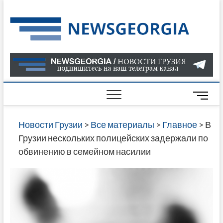
Skip
to
Нов
САМАЯ
content
АКТУАЛ
Гру
ИНФОР
О СОБ
В ГРУЗ
НОВОС
M
ГРУЗИИ
e
ОНЛАЙН
n
Новости Грузии
>
Все материалы
>
Главное
>
В
САЙТЕ 
u
Грузии нескольких полицейских задержали по
НАЙДЕ
B
обвинению в семейном насилии
НОВОС
u
ПОЛИТ
t
ЭКОНО
t
КУЛЬТУ
o
СПОРТА
n
МНОГО