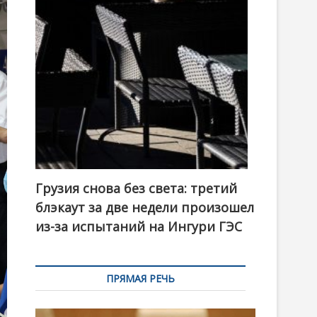
t
o
n
Грузия снова без света: третий
блэкаут за две недели произошел
из-за испытаний на Ингури ГЭС
ПРЯМАЯ РЕЧЬ