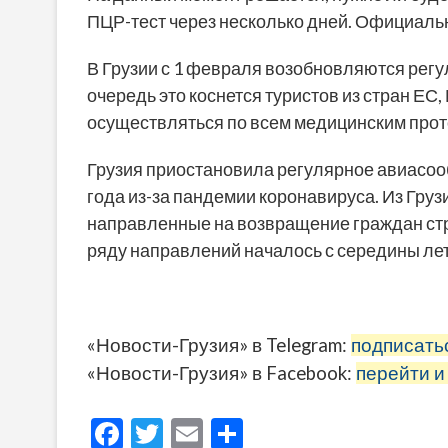
ПЦР-тест через несколько дней. Официаль
В Грузии с 1 февраля возобновляются рег
очередь это коснется туристов из стран ЕС
осуществляться по всем медицинским прот
Грузия приостановила регулярное авиасоо
года из-за пандемии коронавируса. Из Гру
направленные на возвращение граждан стр
ряду направлений началось с середины лет
«Новости-Грузия» в Telegram:
подписать
«Новости-Грузия» в Facebook:
перейти и
F
T
E
О