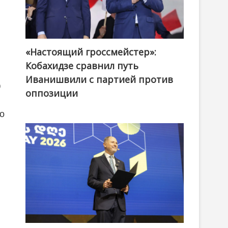
«Настоящий гроссмейстер»:
@ქართული ოცნება / Georgian Dream
Кобахидзе сравнил путь
Иванишвили с партией против
оппозиции
о