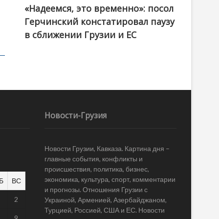
«Надеемся, это временно»: посол
Герчинский констатировал паузу
в сближении Грузии и ЕС
Новости-Грузия
Новости Грузии, Кавказа. Картина дня –
главные события, конфликты и
происшествия, политика, бизнес,
экономика, культура, спорт, комментарии
Б
ВС
и прогнозы. Отношения Грузии с
1
2
Украиной, Арменией, Азербайджаном,
Турцией, Россией, США и ЕС. Новости
8
9