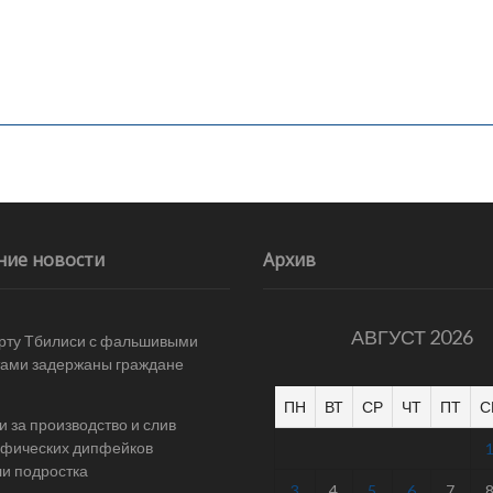
ние новости
Архив
АВГУСТ 2026
рту Тбилиси с фальшивыми
ами задержаны граждане
ПН
ВТ
СР
ЧТ
ПТ
С
и за производство и слив
афических дипфейков
и подростка
3
4
5
6
7