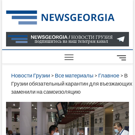
Skip
to
Нов
САМАЯ
content
АКТУАЛ
Гру
ИНФОР
О СОБ
В ГРУЗ
НОВОС
M
ГРУЗИИ
e
ОНЛАЙН
n
Новости Грузии
>
Все материалы
>
Главное
>
В
САЙТЕ 
u
Грузии обязательный карантин для въезжающих
НАЙДЕ
B
заменили на самоизоляцию
НОВОС
u
ПОЛИТ
t
ЭКОНО
t
КУЛЬТУ
o
СПОРТА
n
МНОГО