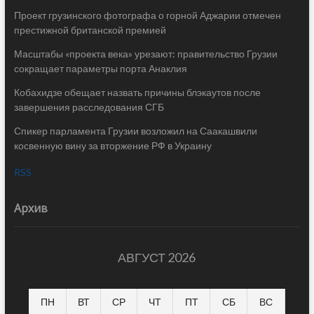
Проект грузинского фотографа о горной Аджарии отмечен
престижной британской премией
Масштабы «проекта века» урезают: правительство Грузии
сокращает параметры порта Анаклия
Кобахидзе обещает назвать причины блэкаутов после
завершения расследования СГБ
Спикер парламента Грузии возложил на Саакашвили
косвенную вину за вторжение РФ в Украину
RSS
Архив
АВГУСТ 2026
ПН
ВТ
СР
ЧТ
ПТ
СБ
ВС