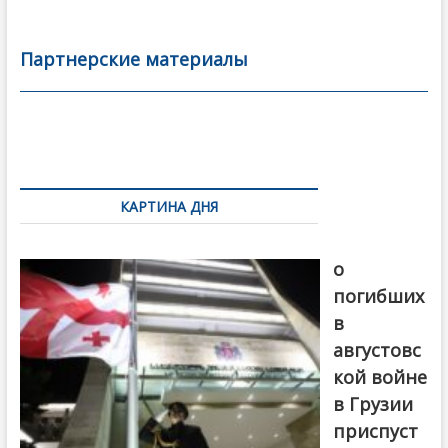
e
itt
ai
р
b
er
l
а
Партнерские материалы
o
в
o
и
k
ть
Навигация
по
КАРТИНА ДНЯ
записям
В память
о
погибших
в
августовс
кой войне
в Грузии
приспуст