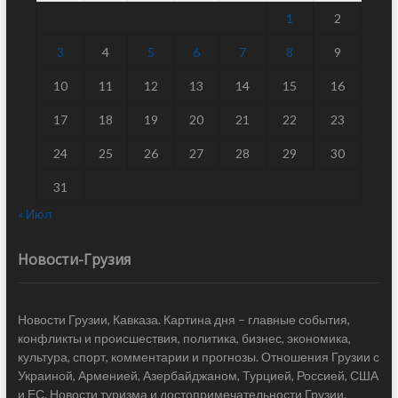
1
2
3
4
5
6
7
8
9
10
11
12
13
14
15
16
17
18
19
20
21
22
23
24
25
26
27
28
29
30
31
« Июл
Новости-Грузия
Новости Грузии, Кавказа. Картина дня – главные события,
конфликты и происшествия, политика, бизнес, экономика,
культура, спорт, комментарии и прогнозы. Отношения Грузии с
Украиной, Арменией, Азербайджаном, Турцией, Россией, США
и ЕС. Новости туризма и достопримечательности Грузии.