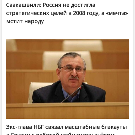
Саакашвили: Россия не достигла
стратегических целей в 2008 году, а «мечта»
мстит народу
Экс-глава НБГ связал масштабные блэкауты
в Грузии с работой майнинговых ферм