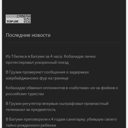
Последние новости
Из Тбилиси в Батуми за 4 часа: Кобахидзе лично
протестировал ускоренный поезд
В Грузии проверяют сообщения о задержках
азербайджанских фур на границе
Кобахидзе обвинил оппонентов в «саботаже» из-за фейков о
российских туристах
В Грузии регулятор впервые оштрафовал провластный
телеканал за предвзятость
В Батуми приговорили к 4 годам санитарку, убившую своего
тайно рожденного ребенка