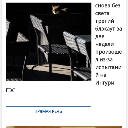
снова без
света:
третий
блэкаут за
две
недели
произоше
л из-за
испытани
й на
Ингури
ГЭС
ПРЯМАЯ РЕЧЬ