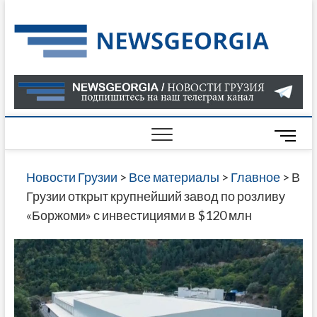
Skip
to
Нов
САМАЯ
content
АКТУАЛ
Гру
ИНФОР
О СОБ
В ГРУЗ
НОВОС
M
ГРУЗИИ
e
ОНЛАЙН
n
Новости Грузии
>
Все материалы
>
Главное
>
В
САЙТЕ 
u
Грузии открыт крупнейший завод по розливу
НАЙДЕ
B
«Боржоми» с инвестициями в $120 млн
НОВОС
u
ПОЛИТ
t
ЭКОНО
t
КУЛЬТУ
o
СПОРТА
n
МНОГО