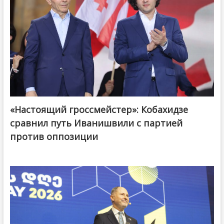
«Настоящий гроссмейстер»: Кобахидзе
@ქართული ოცნება / Georgian Dream
сравнил путь Иванишвили с партией
против оппозиции