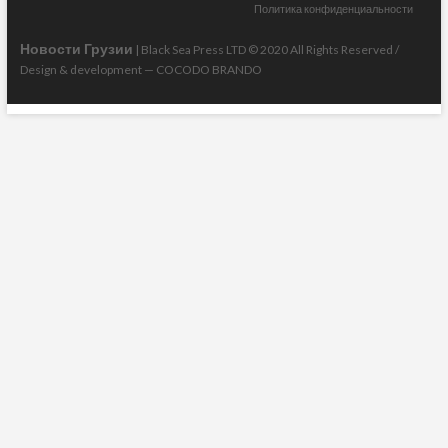
Политика конфиденциальности
Новости Грузии
| Black Sea Press LTD © 2020 All Rights Reserved /
Design & development —
COCODO BRANDO