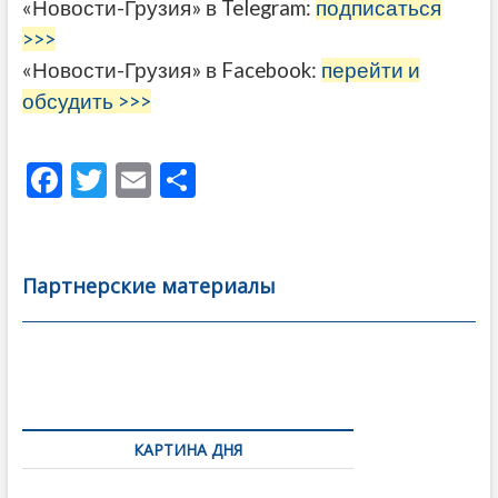
«Новости-Грузия» в Telegram:
подписаться
>>>
«Новости-Грузия» в Facebook:
перейти и
обсудить >>>
F
T
E
О
ac
w
m
тп
e
itt
ai
р
b
er
l
а
Партнерские материалы
o
в
o
и
k
ть
Навигация
по
КАРТИНА ДНЯ
записям
Грузия