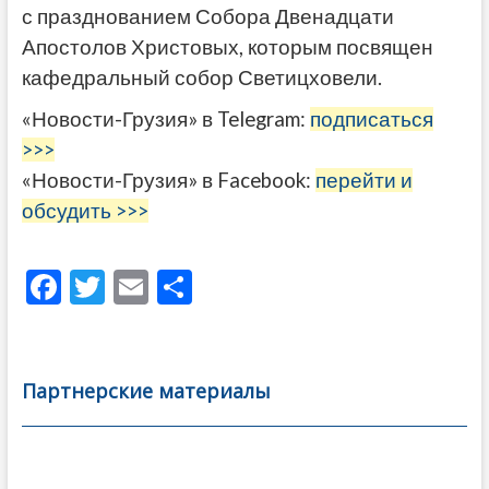
с празднованием Собора Двенадцати
Апостолов Христовых, которым посвящен
кафедральный собор Светицховели.
«Новости-Грузия» в Telegram:
подписаться
>>>
«Новости-Грузия» в Facebook:
перейти и
обсудить >>>
F
T
E
О
ac
w
m
тп
e
itt
ai
р
b
er
l
а
Партнерские материалы
o
в
o
и