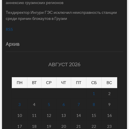
аннексию грузинских регионов
Техдиректор Ингури ГЭС исключил неисправность станции
среди причин блэкаутов в Грузии
RSS
Архив
АВГУСТ 2026
ПН
ВТ
СР
ЧТ
ПТ
СБ
ВС
1
2
3
4
5
6
7
8
9
10
11
12
13
14
15
16
17
18
19
20
21
22
23