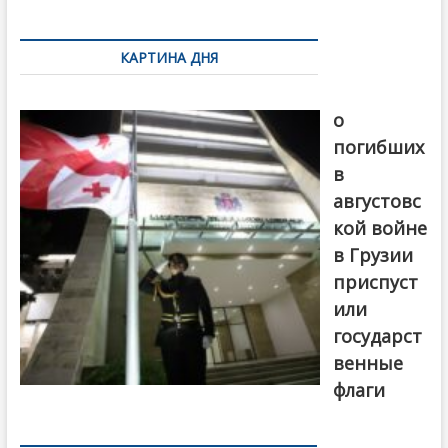
k
ть
Навигация
по
КАРТИНА ДНЯ
записям
В память
о
погибших
в
августовс
кой войне
в Грузии
приспуст
или
государст
венные
флаги