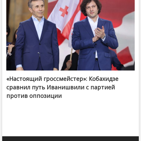
«Настоящий гроссмейстер»: Кобахидзе
@ქართული ოცნება / Georgian Dream
сравнил путь Иванишвили с партией
против оппозиции