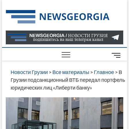
Skip
to
Нов
САМАЯ
content
АКТУАЛ
Гру
ИНФОР
О СОБ
В ГРУЗ
НОВОС
M
ГРУЗИИ
e
ОНЛАЙН
n
Новости Грузии
>
Все материалы
>
Главное
>
В
САЙТЕ 
u
Грузии подсанкционный ВТБ передал портфель
НАЙДЕ
B
юридических лиц «Либерти банку»
НОВОС
u
ПОЛИТ
t
ЭКОНО
t
КУЛЬТУ
o
СПОРТА
n
МНОГО