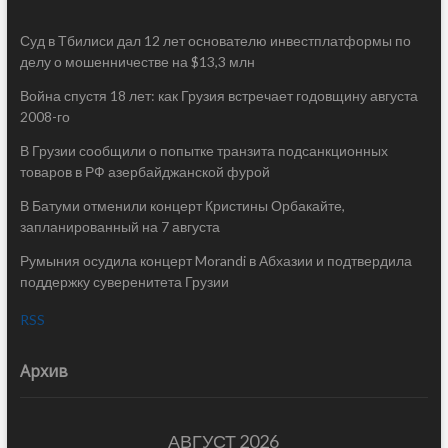
Суд в Тбилиси дал 12 лет основателю инвестплатформы по
делу о мошенничестве на $13,3 млн
Война спустя 18 лет: как Грузия встречает годовщину августа
2008-го
В Грузии сообщили о попытке транзита подсанкционных
товаров в РФ азербайджанской фурой
В Батуми отменили концерт Кристины Орбакайте,
запланированный на 7 августа
Румыния осудила концерт Morandi в Абхазии и подтвердила
поддержку суверенитета Грузии
RSS
Архив
АВГУСТ 2026