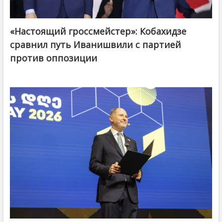
«Настоящий гроссмейстер»: Кобахидзе
@ქართული ოცნება / Georgian Dream
сравнил путь Иванишвили с партией
против оппозиции