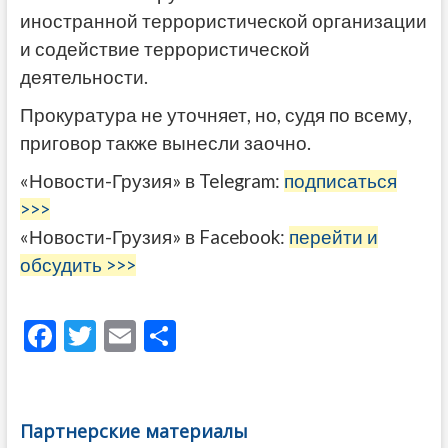
иностранной террористической организации
и содействие террористической
деятельности.
Прокуратура не уточняет, но, судя по всему,
приговор также вынесли заочно.
«Новости-Грузия» в Telegram:
подписаться
>>>
«Новости-Грузия» в Facebook:
перейти и
обсудить >>>
F
T
E
О
ac
w
m
тп
e
itt
ai
р
b
er
l
а
Партнерские материалы