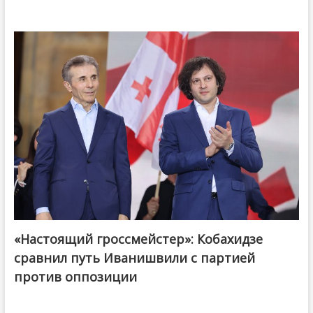
«Настоящий гроссмейстер»: Кобахидзе
@ქართული ოცნება / Georgian Dream
сравнил путь Иванишвили с партией
против оппозиции