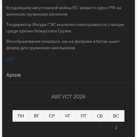
В годовщину августовской войны ЕС заявил о курсе РФ на
аннексию грузинских регионов
Техдиректор Ингури ГЭС исключил неисправность станции
среди причин блэкаутов в Грузии
Минобразования показало, как на фабрике в Китае шьют
форму для грузинских школьников
RSS
Архив
АВГУСТ 2026
ПН
ВТ
СР
ЧТ
ПТ
СБ
ВС
1
2