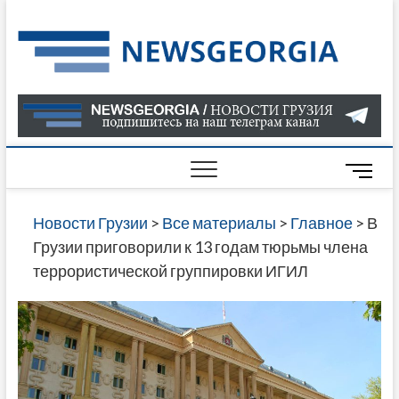
Skip
to
Нов
САМАЯ
content
АКТУАЛ
Гру
ИНФОР
О СОБ
В ГРУЗ
НОВОС
M
ГРУЗИИ
e
ОНЛАЙН
n
Новости Грузии
>
Все материалы
>
Главное
>
В
САЙТЕ 
u
Грузии приговорили к 13 годам тюрьмы члена
НАЙДЕ
B
террористической группировки ИГИЛ
НОВОС
u
ПОЛИТ
t
ЭКОНО
t
КУЛЬТУ
o
СПОРТА
n
МНОГО