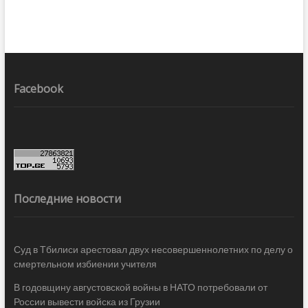
Facebook
Последние новости
Суд в Тбилиси арестовал двух несовершеннолетних по делу о
смертельном избиении учителя
В годовщину августовской войны в НАТО потребовали от
России вывести войска из Грузии