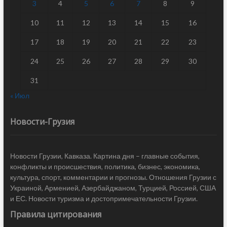
3
4
5
6
7
8
9
10
11
12
13
14
15
16
17
18
19
20
21
22
23
24
25
26
27
28
29
30
31
« Июл
Новости-Грузия
Новости Грузии, Кавказа. Картина дня – главные события,
конфликты и происшествия, политика, бизнес, экономика,
культура, спорт, комментарии и прогнозы. Отношения Грузии с
Украиной, Арменией, Азербайджаном, Турцией, Россией, США
и ЕС. Новости туризма и достопримечательности Грузии.
Правила цитирования