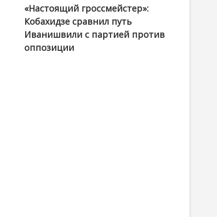
«Настоящий гроссмейстер»:
@ქართული ოცნება / Georgian Dream
Кобахидзе сравнил путь
Иванишвили с партией против
оппозиции