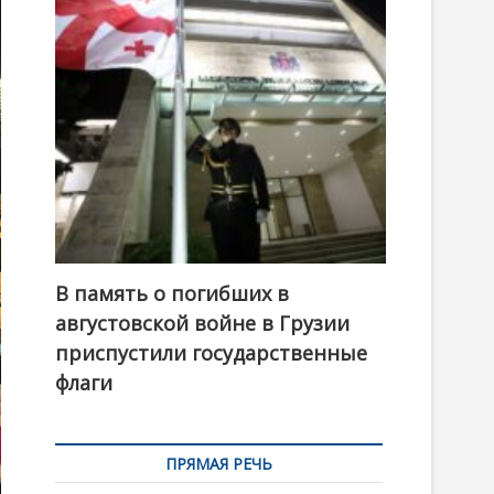
t
o
n
В память о погибших в
августовской войне в Грузии
приспустили государственные
флаги
ПРЯМАЯ РЕЧЬ