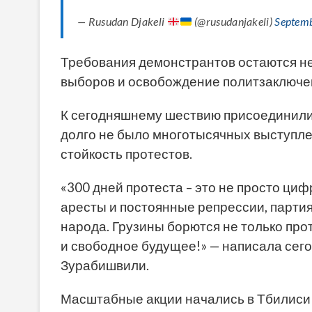
— Rusudan Djakeli
(@rusudanjakeli)
Septemb
Требования демонстрантов остаются н
выборов и освобождение политзаключе
К сегодняшнему шествию присоединились
долго не было многотысячных выступле
стойкость протестов.
«300 дней протеста – это не просто циф
аресты и постоянные репрессии, партия
народа. Грузины борются не только про
и свободное будущее!» — написала сего
Зурабишвили.
Масштабные акции начались в Тбилиси 