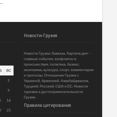
Новости-Грузия
Новости Грузии, Кавказа. Картина дня –
главные события, конфликты и
происшествия, политика, бизнес,
экономика, культура, спорт, комментарии
Б
ВС
и прогнозы. Отношения Грузии с
1
2
Украиной, Арменией, Азербайджаном,
Турцией, Россией, США и ЕС. Новости
8
9
туризма и достопримечательности
Грузии.
5
16
Правила цитирования
2
23