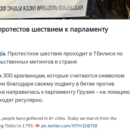
протестов шествием к парламенту
ia
.
Протестное шествие проходит в Тбилиси по
льственных митингов в стране
а 300 арагвинцам, которые считаются символом
и благодаря своему подвигу в битве против
нна направилась к парламенту Грузии – на локацию
ходят регулярно.
, people have gathered in 8+ cities. Today we march from the
g Tbilisi in 1795.
pic.twitter.com/9lTH1D8T0f