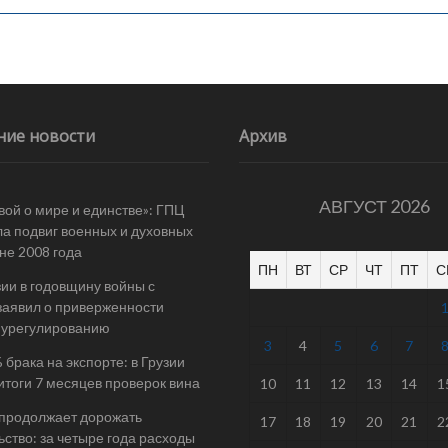
ние новости
Архив
АВГУСТ 2026
вой о мире и единстве»: ГПЦ
а подвиг военных и духовных
йне 2008 года
ПН
ВТ
СР
ЧТ
ПТ
С
ии в годовщину войны с
заявил о приверженности
 урегулированию
3
4
5
6
7
 брака на экспорте: в Грузии
итоги 7 месяцев проверок вина
10
11
12
13
14
1
 продолжает дорожать
17
18
19
20
21
2
ьство: за четыре года расходы