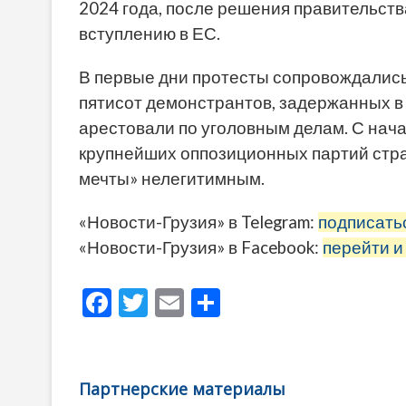
2024 года, после решения правительств
вступлению в ЕС.
В первые дни протесты сопровождались
пятисот демонстрантов, задержанных в
арестовали по уголовным делам. С нача
крупнейших оппозиционных партий стра
мечты» нелегитимным.
«Новости-Грузия» в Telegram:
подписать
«Новости-Грузия» в Facebook:
перейти и
F
T
E
О
ac
w
m
тп
e
itt
ai
р
b
er
l
а
Партнерские материалы