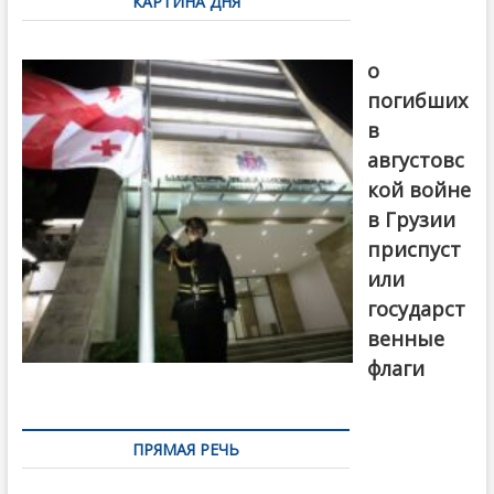
КАРТИНА ДНЯ
записям
В память
о
погибших
в
августовс
кой войне
в Грузии
приспуст
или
государст
венные
флаги
ПРЯМАЯ РЕЧЬ