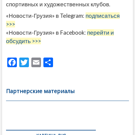
спортивных и художественных клубов.
«Новости-Грузия» в Telegram:
подписаться
>>>
«Новости-Грузия» в Facebook:
перейти и
обсудить >>>
F
T
E
О
ac
w
m
тп
e
itt
ai
р
b
er
l
а
Партнерские материалы
o
в
o
и
k
ть
Навигация
по