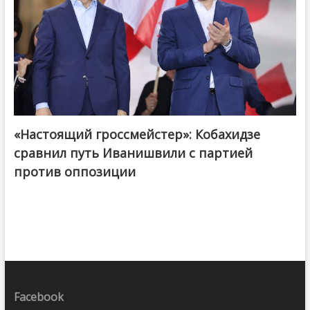
«Настоящий гроссмейстер»: Кобахидзе
@ქართული ოცნება / Georgian Dream
сравнил путь Иванишвили с партией
против оппозиции
Facebook