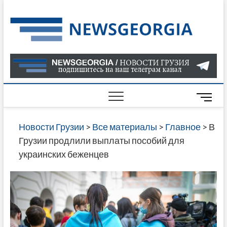
Skip
to
Нов
САМАЯ
content
АКТУАЛ
Гру
ИНФОР
О СОБ
В ГРУЗ
НОВОС
M
ГРУЗИИ
e
ОНЛАЙН
n
Новости Грузии
>
Все материалы
>
Главное
>
В
САЙТЕ 
u
Грузии продлили выплаты пособий для
НАЙДЕ
B
украинских беженцев
НОВОС
u
ПОЛИТ
t
ЭКОНО
t
КУЛЬТУ
o
СПОРТА
n
МНОГО