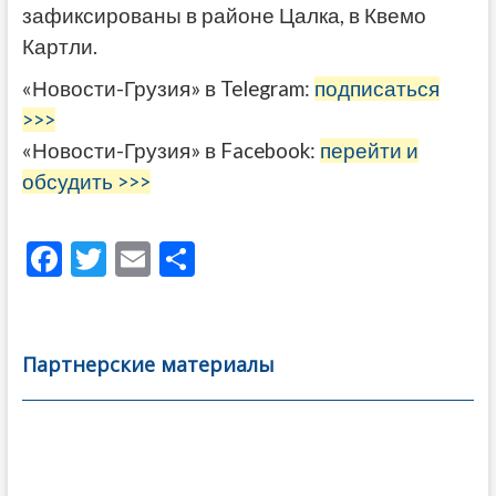
зафиксированы в районе Цалка, в Квемо
Картли.
«Новости-Грузия» в Telegram:
подписаться
>>>
«Новости-Грузия» в Facebook:
перейти и
обсудить >>>
F
T
E
О
ac
w
m
тп
e
itt
ai
р
b
er
l
а
Партнерские материалы
o
в
o
и
k
ть
Навигация