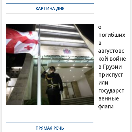
по
КАРТИНА ДНЯ
записям
В память
о
погибших
в
августовс
кой войне
в Грузии
приспуст
или
государст
венные
флаги
ПРЯМАЯ РЕЧЬ