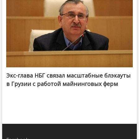
Экс-глава НБГ связал масштабные блэкауты
в Грузии с работой майнинговых ферм