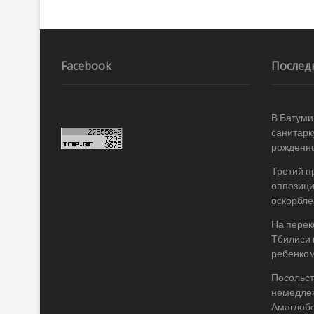
o
и
k
ть
Навигация
по
записям
Facebook
Послед
В Батуми
санитарк
рожденно
Третий п
оппозици
оскорбле
На перек
Тбилиси 
ребенком
Посольст
немедле
Амаглоб