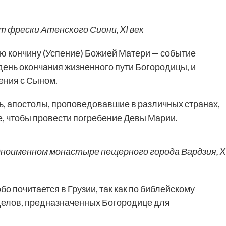
 фрески Атенского Сиони, XI век
ю кончину (Успение) Божией Матери — событие
день окончания жизненного пути Богородицы, и
ения с Сыном.
ь, апостолы, проповедовавшие в различных странах,
, чтобы провести погребение Девы Марии.
дноименном монастыре пещерного города Вардзия, XI
о почитается в Грузии, так как по библейскому
уделов, предназначенных Богородице для