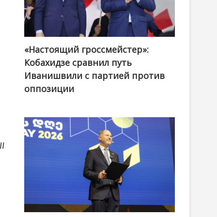
«Настоящий гроссмейстер»:
@ქართული ოცნება / Georgian Dream
Кобахидзе сравнил путь
Иванишвили с партией против
оппозиции
I