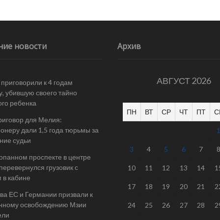
ние новости
Архив
АВГУСТ 2026
 приговорили к 4 годам
у, убившую своего тайно
го ребенка
ПН
ВТ
СР
ЧТ
ПТ
С
риговор для Мелия:
онеру дали 1,5 года тюрьмы за
ние судьи
3
4
5
6
7
опанном проспекте в центре
перевернулся грузовик с
10
11
12
13
14
1
 в кабине
17
18
19
20
21
2
ва ЕС и Германии призвали к
нному освобождению Мзии
24
25
26
27
28
2
ели