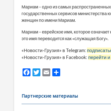
Мариам – одно из самых распространенных 
государственных сервисов министерства юс
женщин по имени Мариам.
Мариам – еврейское имя, которое означает
это имя переводится как «служащая Богу».
«Новости-Грузия» в Telegram:
подписать
«Новости-Грузия» в Facebook:
перейти и
F
T
E
О
ac
w
m
тп
e
itt
ai
р
b
er
l
а
Партнерские материалы
o
в