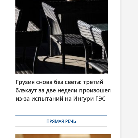
t
o
n
Грузия снова без света: третий
блэкаут за две недели произошел
из-за испытаний на Ингури ГЭС
ПРЯМАЯ РЕЧЬ