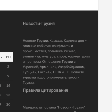
Новости-Грузия
Новости Грузии, Кавказа. Картина дня –
главные события, конфликты и
происшествия, политика, бизнес,
экономика, культура, спорт, комментарии
Б
ВС
и прогнозы. Отношения Грузии с
1
2
Украиной, Арменией, Азербайджаном,
Турцией, Россией, США и ЕС. Новости
8
9
туризма и достопримечательности
Грузии.
5
16
Правила цитирования
2
23
9
30
Материалы портала "Новости-Грузия"