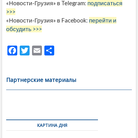
«Новости-Грузия» в Telegram:
подписаться
>>>
«Новости-Грузия» в Facebook:
перейти и
обсудить >>>
F
T
E
О
ac
w
m
тп
e
itt
ai
р
b
er
l
а
Партнерские материалы
o
в
o
и
k
ть
Навигация
по
КАРТИНА ДНЯ
записям
В память