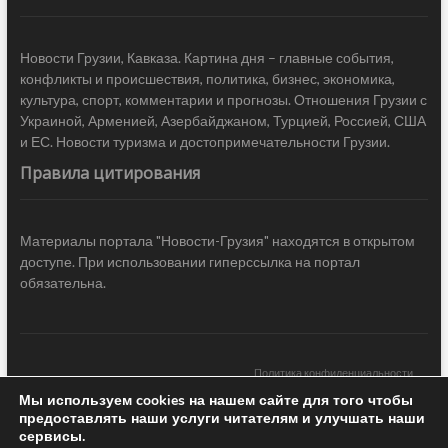
Новости Грузии, Кавказа. Картина дня – главные события,
конфликты и происшествия, политика, бизнес, экономика,
культура, спорт, комментарии и прогнозы. Отношения Грузии с
Украиной, Арменией, Азербайджаном, Турцией, Россией, США
и ЕС. Новости туризма и достопримечательности Грузии.
Правила цитирования
Материалы портала "Новости-Грузия" находятся в открытом
доступе. При использовании гиперссылка на портал
обязательна.
Политика конфиденциальности
Мы используем cookies на нашем сайте для того чтобы
Новости Грузии
| Black Sea Press LTD © 2020 All Rights Reserved /
предоставлять наши услуги читателям и улучшать наши
Design & development —
COCODO BRANDO
сервисы.