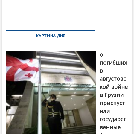
o
в
o
и
k
ть
Навигация
по
КАРТИНА ДНЯ
записям
В память
о
погибших
в
августовс
кой войне
в Грузии
приспуст
или
государст
венные