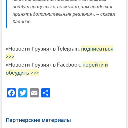
пойдут процессы и, возможно, нам придется
принять дополнительные решения», — сказал
Каладзе.
«Новости-Грузия» в Telegram:
подписаться
>>>
«Новости-Грузия» в Facebook:
перейти и
обсудить >>>
F
T
E
О
ac
w
m
тп
e
itt
ai
р
b
er
l
а
Партнерские материалы