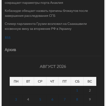
сокращает параметры порта Анаклия
Кобахидзе обещает назвать причины блэкаутов после
завершения расследования СГБ
Спикер парламента Грузии возложил на Саакашвили
косвенную вину за вторжение РФ в Украину
RSS
Архив
АВГУСТ 2026
ПН
ВТ
СР
ЧТ
ПТ
СБ
ВС
1
2
3
4
5
6
7
8
9