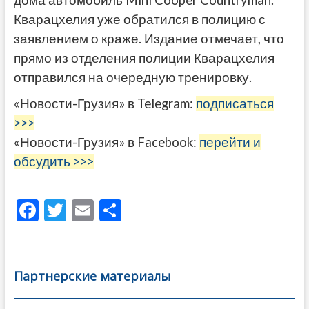
дома автомобиль Mini Cooper Countryman.
Кварацхелия уже обратился в полицию с
заявлением о краже. Издание отмечает, что
прямо из отделения полиции Кварацхелия
отправился на очередную тренировку.
«Новости-Грузия» в Telegram:
подписаться
>>>
«Новости-Грузия» в Facebook:
перейти и
обсудить >>>
F
T
E
О
ac
w
m
тп
e
itt
ai
р
b
er
l
а
Партнерские материалы
o
в