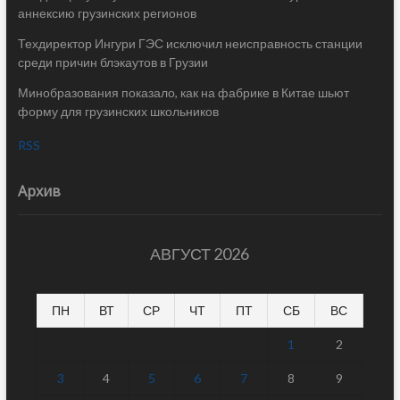
аннексию грузинских регионов
Техдиректор Ингури ГЭС исключил неисправность станции
среди причин блэкаутов в Грузии
Минобразования показало, как на фабрике в Китае шьют
форму для грузинских школьников
RSS
Архив
АВГУСТ 2026
ПН
ВТ
СР
ЧТ
ПТ
СБ
ВС
1
2
3
4
5
6
7
8
9