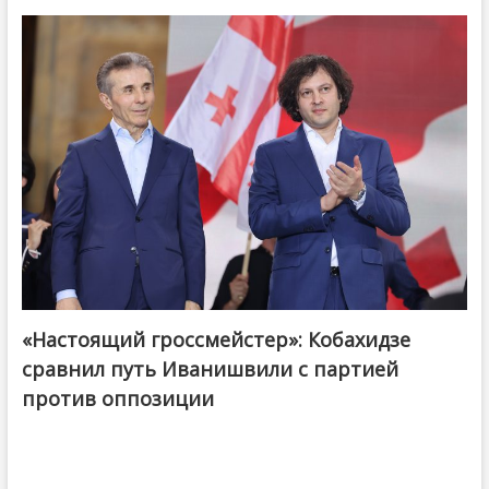
«Настоящий гроссмейстер»: Кобахидзе
@ქართული ოცნება / Georgian Dream
сравнил путь Иванишвили с партией
против оппозиции