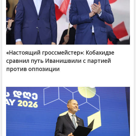
«Настоящий гроссмейстер»: Кобахидзе
@ქართული ოცნება / Georgian Dream
сравнил путь Иванишвили с партией
против оппозиции